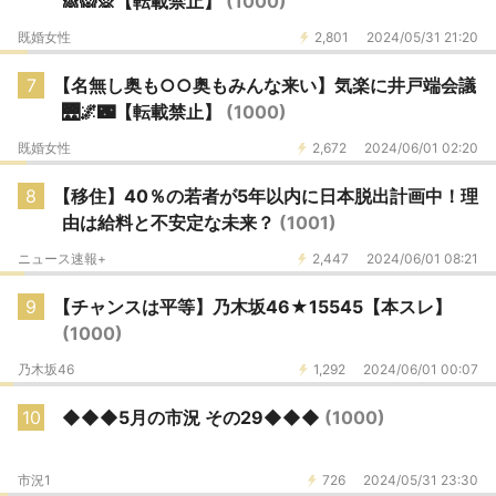
🙈🙉🙊【転載禁止】
(1000)
既婚女性
2,801
2024/05/31 21:20
7
【名無し奥も○○奥もみんな来い】気楽に井戸端会議
🌉🌌🌃【転載禁止】
(1000)
既婚女性
2,672
2024/06/01 02:20
8
【移住】40％の若者が5年以内に日本脱出計画中！理
由は給料と不安定な未来？
(1001)
ニュース速報+
2,447
2024/06/01 08:21
9
【チャンスは平等】乃木坂46★15545【本スレ】
(1000)
乃木坂46
1,292
2024/06/01 00:07
10
◆◆◆5月の市況 その29◆◆◆
(1000)
市況1
726
2024/05/31 23:30