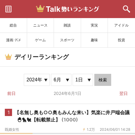
サイトを更新
総合
ニュース
雑談
実況
アイドル
漫画･ｱﾆﾒ
ゲーム
スポーツ
趣味
投資
デイリーランキング
検索
前日
2024年6月1日
翌日
1
【名無し奥も○○奥もみんな来い】気楽に井戸端会議
🐣🐤🐔【転載禁止】
(1000)
既婚女性
1.2万
2024/06/01 14:28