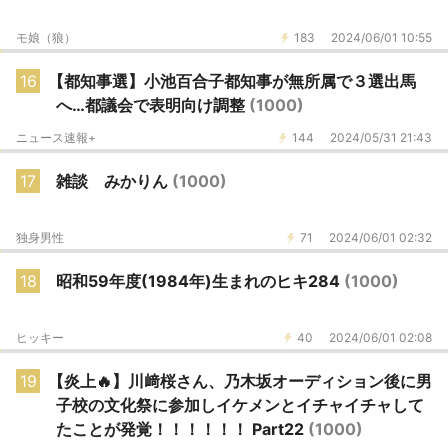
モ娘（狼）
183
2024/06/01 10:55
16
【都知事選】小池百合子都知事が無所属で３選出馬
へ…都議会で表明向け調整
(1000)
ニュース速報+
144
2024/05/31 21:43
17
雑談 みかりん
(1000)
独身男性
71
2024/06/01 02:32
18
昭和59年度(1984年)生まれのヒキ284
(1000)
ヒッキー
40
2024/06/01 02:08
19
【炎上🔥】川﨑桜さん、乃木坂オーディション後に男
子校の文化祭に参加しイケメンとイチャイチャして
たことが発覚！！！！！！ Part22
(1000)