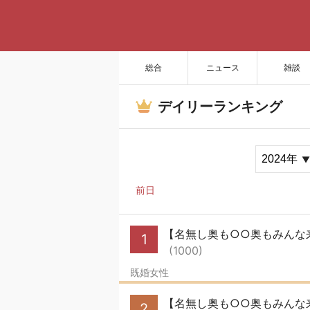
総合
ニュース
雑談
デイリーランキング
前日
【名無し奥も○○奥もみんな来い
1
(1000)
既婚女性
【名無し奥も○○奥もみんな来い】
2