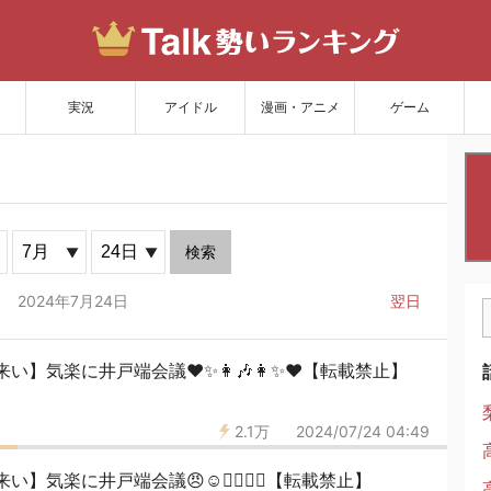
サイトを更新
実況
アイドル
漫画・アニメ
ゲーム
検索
2024年7月24日
翌日
】気楽に井戸端会議♥️✨👩🎶👩✨♥️【転載禁止】
2.1万
2024/07/24 04:49
気楽に井戸端会議😠☺🙆‍♀️🙅‍♀️【転載禁止】