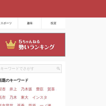
スポーツ
趣味
投資
話題のキーワード
梨杏
井上
乃木坂
豊臣
賀喜
高市
乃木
東大
インスタ
高市早苗
遥香
菅原
一ノ瀬