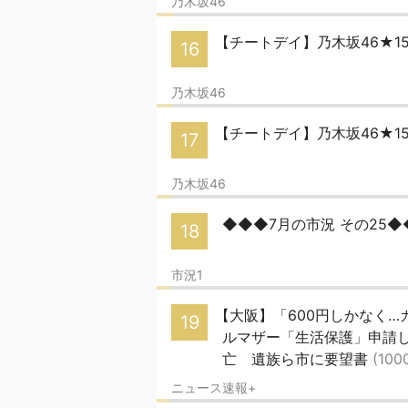
乃木坂46
【チートデイ】乃木坂46★1
16
乃木坂46
【チートデイ】乃木坂46★1
17
乃木坂46
◆◆◆7月の市況 その25
18
市況1
【大阪】「600円しかなく
19
ルマザー「生活保護」申請
亡 遺族ら市に要望書
(100
ニュース速報+