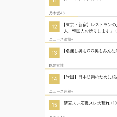
11
乃木坂46
【東京・新宿】レストランの
12
人、韓国人お断りします」
ニュース速報+
【名無し奥も○○奥もみんな来
13
既婚女性
【米国】日本防衛のために核
14
ニュース速報+
清宮スレ応援スレ大荒れ
(1
15