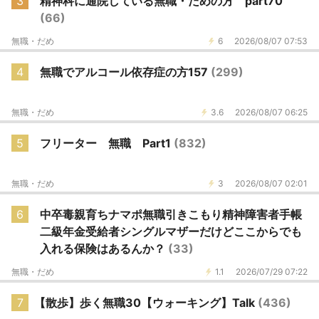
3
精神科に通院している無職・だめの方 part70
(66)
無職・だめ
6
2026/08/07 07:53
4
無職でアルコール依存症の方157
(299)
無職・だめ
3.6
2026/08/07 06:25
5
フリーター 無職 Part1
(832)
無職・だめ
3
2026/08/07 02:01
6
中卒毒親育ちナマポ無職引きこもり精神障害者手帳
二級年金受給者シングルマザーだけどここからでも
入れる保険はあるんか？
(33)
無職・だめ
1.1
2026/07/29 07:22
7
【散歩】歩く無職30【ウォーキング】Talk
(436)