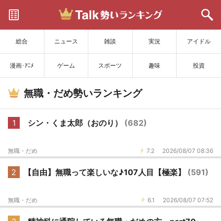
サイトを更新
総合
ニュース
雑談
実況
アイドル
漫画･ｱﾆﾒ
ゲーム
スポーツ
趣味
投資
無職・だめ勢いランキング
1
シン・くま太郎（おのり）
(682)
無職・だめ
7.2
2026/08/07 08:36
2
【自由】無職って楽しいな♪107人目【極楽】
(591)
無職・だめ
6.1
2026/08/07 07:52