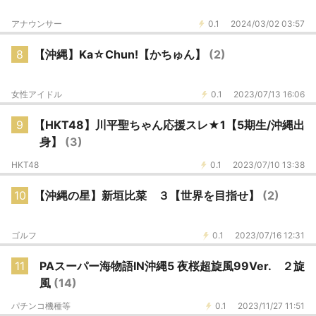
アナウンサー
0.1
2024/03/02 03:57
8
【沖縄】Ka☆Chun!【かちゅん】
(2)
女性アイドル
0.1
2023/07/13 16:06
9
【HKT48】川平聖ちゃん応援スレ★1【5期生/沖縄出
身】
(3)
HKT48
0.1
2023/07/10 13:38
10
【沖縄の星】新垣比菜 ３【世界を目指せ】
(2)
ゴルフ
0.1
2023/07/16 12:31
11
PAスーパー海物語IN沖縄5 夜桜超旋風99Ver. ２旋
風
(14)
パチンコ機種等
0.1
2023/11/27 11:51