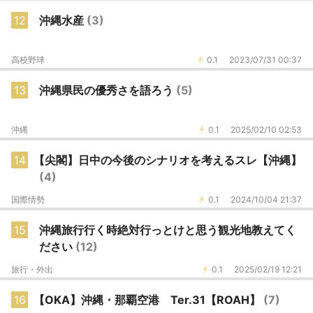
12
沖縄水産
(3)
高校野球
0.1
2023/07/31 00:37
13
沖縄県民の優秀さを語ろう
(5)
沖縄
0.1
2025/02/10 02:53
14
【尖閣】日中の今後のシナリオを考えるスレ【沖縄】
(4)
国際情勢
0.1
2024/10/04 21:37
15
沖縄旅行行く時絶対行っとけと思う観光地教えてく
ださい
(12)
旅行・外出
0.1
2025/02/19 12:21
16
【OKA】沖縄・那覇空港 Ter.31【ROAH】
(7)