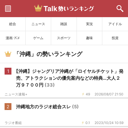
サイトを更新
総合
ニュース
雑談
実況
アイドル
漫画･ｱﾆﾒ
ゲーム
スポーツ
趣味
投資
「沖縄」の勢いランキング
1
【沖縄】ジャングリア沖縄が「ロイヤルチケット」発
売、アトラクションの優先案内などの特典…大人２
万９７００円
(33)
ニュース速報+
49
2026/08/07 21:50
2
沖縄地方のラジオ総合スレ
(5)
ラジオ番組
0.1
2023/10/24 10:59