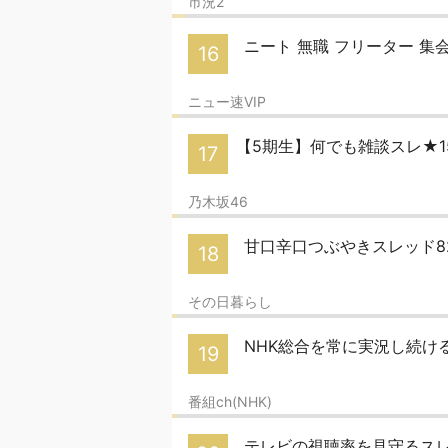
市況2
ニート 無職 フリーター 集
16
ニュー速VIP
【5期生】何でも雑談スレ★1
17
乃木坂46
甘口辛口つぶやきスレッド8
18
その日暮らし
NHK総合を常に実況し続けるス
19
番組ch(NHK)
テレビの視聴率を見守るスレ