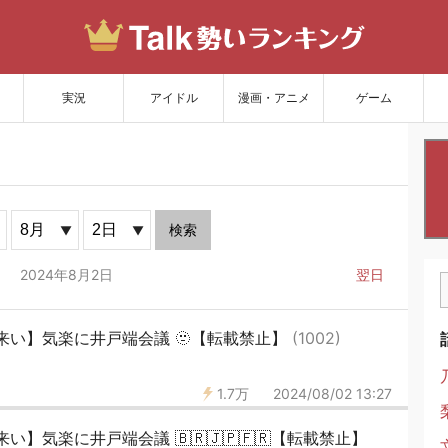
サイトを更新
実況
アイドル
漫画・アニメ
ゲーム
検索
2024年8月2日
翌日
来い】気楽に井戸端会議 🫥【転載禁止】
(1002)
1.7万
2024/08/02 13:27
】気楽に井戸端会議 🇧🇷🇯🇵🇫🇷【転載禁止】