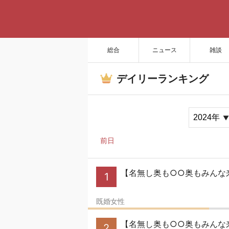
総合
ニュース
雑談
デイリーランキング
前日
【名無し奥も○○奥もみんな
1
既婚女性
【名無し奥も○○奥もみんな来い
2