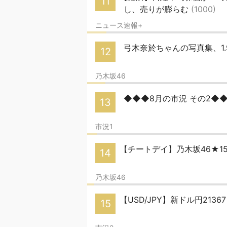
11
し、売りが膨らむ
(1000)
ニュース速報+
弓木奈於ちゃんの写真集、1.
12
乃木坂46
◆◆◆8月の市況 その2◆
13
市況1
【チートデイ】乃木坂46★1
14
乃木坂46
【USD/JPY】新ドル円213
15