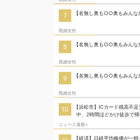
【名無し奥も○○奥もみんな来
7
既婚女性
【名無し奥も○○奥もみんな来い
8
既婚女性
【名無し奥も○○奥もみんな来
9
既婚女性
【浜松市】ICカード残高不
10
中、2時間ほどかけ徒歩で
ニュース速報+
【経済】日経平均株価が一時