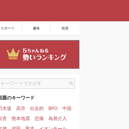
スポーツ
趣味
投資
話題のキーワード
乃木坂
高市
社会的
BPO
中国
梨杏
熊本地震
悲痛
為替介入
文雄
岸田
熊本
イオンモール