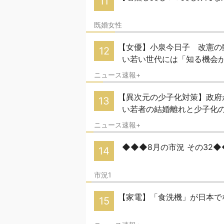
11
既婚女性
【女優】小泉今日子 改憲の
12
い若い世代には「知る機会
ニュース速報+
【異次元の少子化対策】政府
13
い若者の結婚離れと少子化
ニュース速報+
◆◆◆8月の市況 その32
14
市況1
【家電】「食洗機」が日本で
15