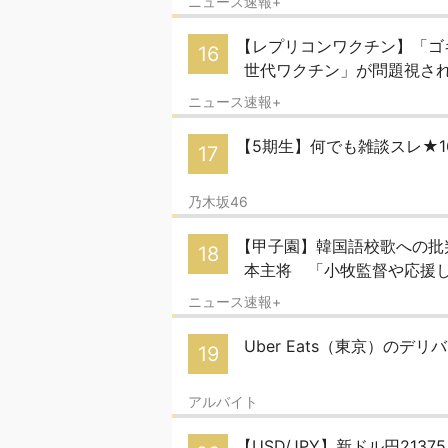
ニュース速報+
【レプリコンワクチン】「ゴ
16
世代ワクチン」が問題視さ
ニュース速報+
【5期生】何でも雑談スレ★1
17
乃木坂46
【甲子園】韓国語校歌への批
18
本主将 「小牧監督や応援
ニュース速報+
Uber Eats（東京）のデリバ
19
アルバイト
【USD/JPY】新ドル円213