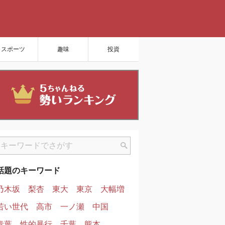
スポーツ
趣味
投資
話題のキーワード
乃木坂
梨杏
東大
東京
大幅増
若い世代
高市
一ノ瀬
中国
青葉
性的暴行
千葉
熊本