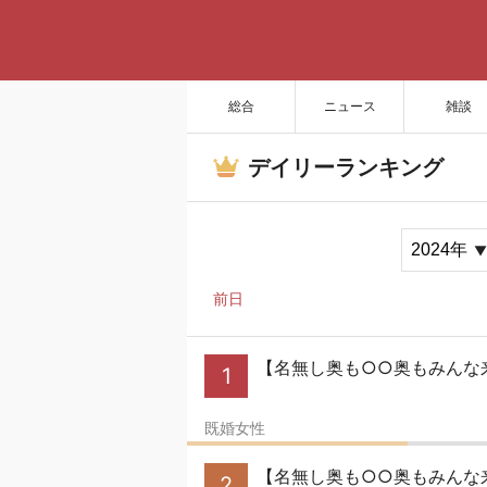
総合
ニュース
雑談
デイリーランキング
前日
【名無し奥も○○奥もみんな
1
既婚女性
【名無し奥も○○奥もみんな来い】
2