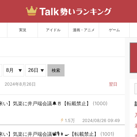
サイトを更新
実況
アイドル
漫画・アニメ
ゲーム
検索
2024年8月26日
翌日
来い】気楽に井戸端会議🔔🚪【転載禁止】
(1000)
1.5万
2024/08/26 09:49
気楽に井戸端会議📽️🎙️👩‍🍳【転載禁止】
(1001)