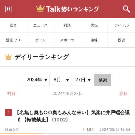
サイトを更新
総合
ニュース
雑談
実況
アイドル
漫画･ｱﾆﾒ
ゲーム
スポーツ
趣味
投資
デイリーランキング
検索
前日
2024年8月27日
翌日
1
【名無し奥も○○奥もみんな来い】気楽に井戸端会議
🍼【転載禁止】
(1002)
既婚女性
1.6万
2024/08/27 13:54