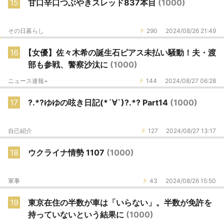
15
甘口辛口つぶやきスレッド837本目
(1000)
その日暮らし
290
2024/08/26 21:49
16
【女優】佐々木希の誕生石ピアス未払い騒動！夫・渡
部も参戦、警察沙汰に
(1000)
ニュース速報+
144
2024/08/27 06:28
17
?.*?ゆゆの呟き日記(*´∀`)?.*? Part14
(1000)
自己紹介
127
2024/08/27 13:17
18
ウクライナ情勢 1107
(1000)
軍事
43
2024/08/26 15:50
19
東京在住の半数が車は「いらない」。半数が免許を
持っていないという結果に
(1000)