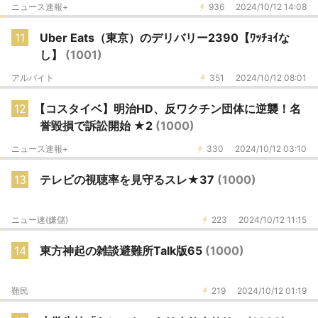
ニュース速報+
936
2024/10/12 14:08
11
Uber Eats（東京）のデリバリー2390【ﾜｯﾁｮｲな
し】
(1001)
アルバイト
351
2024/10/12 08:01
12
【コスタイベ】明治HD、反ワクチン団体に逆襲！名
誉毀損で訴訟開始 ★2
(1000)
ニュース速報+
330
2024/10/12 03:10
13
テレビの視聴率を見守るスレ★37
(1000)
ニュー速(嫌儲)
223
2024/10/12 11:15
14
東方神起の雑談避難所Talk版65
(1000)
難民
219
2024/10/12 01:19