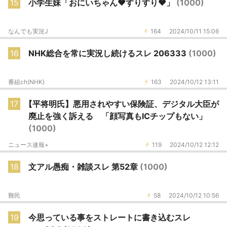
15
小学生妹「おにいちゃん♥️すりすり♥️」
(1000)
なんでも実況J
164
2024/10/11 15:06
16
NHK総合を常に実況し続けるスレ 206333
(1000)
番組ch(NHK)
163
2024/10/12 13:11
17
【平将明氏】悪用されやすい保険証、デジタル大臣が
廃止を強く訴える 「顔写真もICチップもない」
(1000)
ニュース速報+
119
2024/10/12 12:12
18
文アル愚痴・雑談スレ 第52章
(1000)
難民
58
2024/10/12 10:56
19
今思っている事をストレートに書き込むスレ