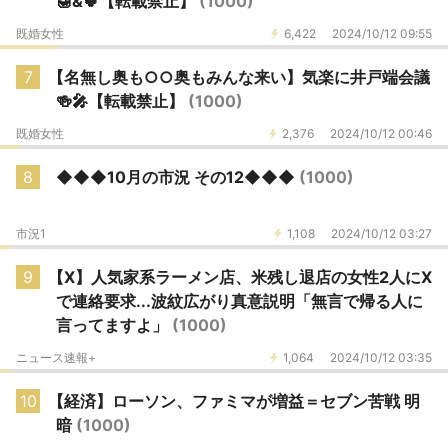
🍯&🍀【転載禁止】
(1000)
既婚女性
6,422
2024/10/12 09:55
7
【名無し奥も○○奥もみんな来い】気楽に井戸端会議
🍻🎤【転載禁止】
(1000)
既婚女性
2,376
2024/10/12 00:46
8
◆◆◆10月の市況 その12◆◆◆
(1000)
市況1
1,108
2024/10/12 03:27
9
【X】人気家系ラーメン店、米残し退店の女性2人にX
で連絡要求...波紋広がり真意説明「無言で帰る人に
言ってますよ」
(1000)
ニュース速報+
1,064
2024/10/12 03:35
10
【経済】ローソン、ファミマが増益＝セブン苦戦 明
暗
(1000)