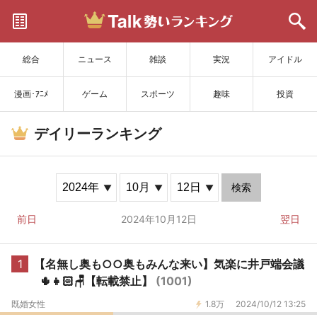
サイトを更新
総合
ニュース
雑談
実況
アイドル
漫画･ｱﾆﾒ
ゲーム
スポーツ
趣味
投資
デイリーランキング
検索
前日
2024年10月12日
翌日
1
【名無し奥も○○奥もみんな来い】気楽に井戸端会議
🌵👧🏻🪑【転載禁止】
(1001)
既婚女性
1.8万
2024/10/12 13:25