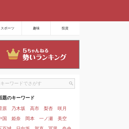
スポーツ
趣味
投資
話題のキーワード
菅原
乃木坂
高市
梨杏
咲月
中国
姫奈
岡本
一ノ瀬
美空
五百城
日向坂
賀喜
冨里
奈央