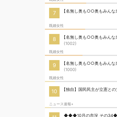
【名無し奥も○○奥もみんな来い
7
既婚女性
【名無し奥も○○奥もみんな来
8
(1002)
既婚女性
【名無し奥も○○奥もみんな来い
9
(1000)
既婚女性
【独自】国民民主が立憲との
10
ニュース速報+
◆◆◆10月の市況 その34