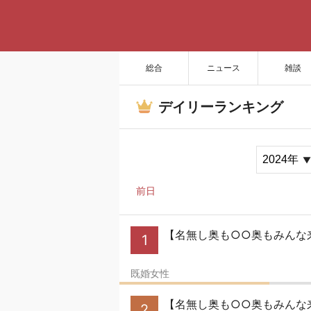
総合
ニュース
雑談
デイリーランキング
前日
【名無し奥も○○奥もみんな来
1
既婚女性
【名無し奥も○○奥もみんな
2