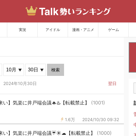
サイトを更新
実況
アイドル
漫画・アニメ
ゲーム
検索
2024年10月30日
翌日
い】気楽に井戸端会議🔥♨️【転載禁止】
(1001)
1.6万
2024/10/30 09:32
来い】気楽に井戸端会議☔☀☁【転載禁止】
(1000)