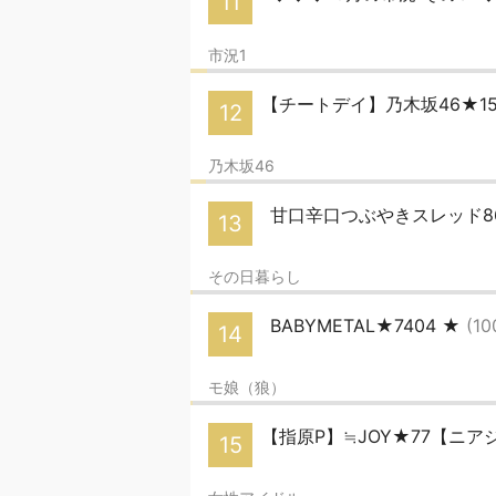
11
市況1
【チートデイ】乃木坂46★1
12
乃木坂46
甘口辛口つぶやきスレッド8
13
その日暮らし
BABYMETAL★7404 ★
(10
14
モ娘（狼）
【指原P】≒JOY★77【ニ
15