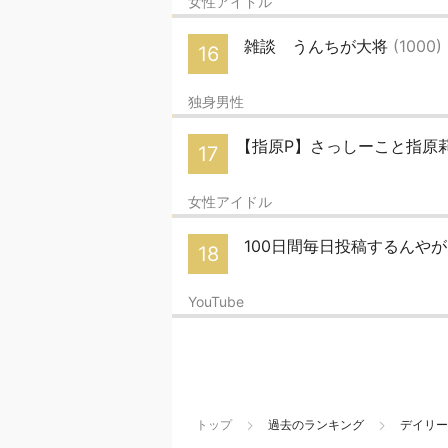
女性アイドル
雑談 うんちが大将
(1000)
16
独身男性
【指原P】さっしーこと指原莉
17
女性アイドル
100日間毎日投稿するんや
18
YouTube
トップ
過去のランキング
デイリー