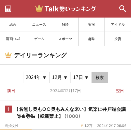
サイトを更新
総合
ニュース
雑談
実況
アイドル
漫画･ｱﾆﾒ
ゲーム
スポーツ
趣味
投資
デイリーランキング
検索
前日
2024年12月17日
翌日
1
【名無し奥も○○奥もみんな来い】気楽に井戸端会議
🎅🎍🐉🐍【転載禁止】
(1000)
既婚女性
1.2万
2024/12/17 09:06