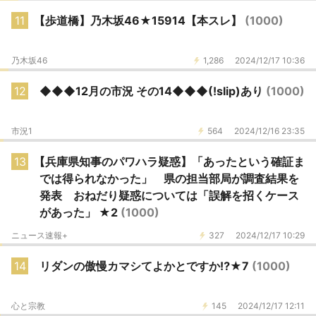
11
【歩道橋】乃木坂46★15914【本スレ】
(1000)
乃木坂46
1,286
2024/12/17 10:36
12
◆◆◆12月の市況 その14◆◆◆(!slip)あり
(1000)
市況1
564
2024/12/16 23:35
13
【兵庫県知事のパワハラ疑惑】「あったという確証ま
では得られなかった」 県の担当部局が調査結果を
発表 おねだり疑惑については「誤解を招くケース
があった」 ★2
(1000)
ニュース速報+
327
2024/12/17 10:29
14
リダンの傲慢カマシてよかとですか⁉️★7
(1000)
心と宗教
145
2024/12/17 12:11