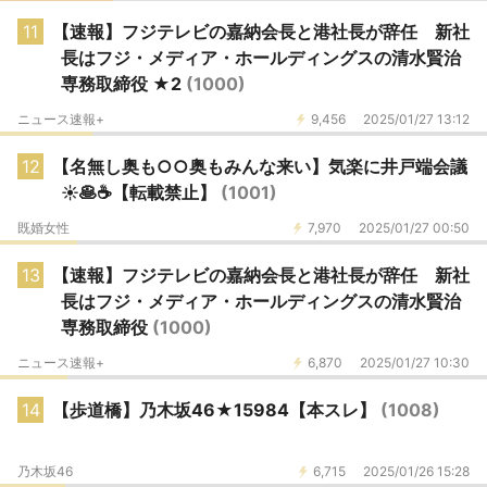
11
【速報】フジテレビの嘉納会長と港社長が辞任 新社
長はフジ・メディア・ホールディングスの清水賢治
専務取締役 ★2
(1000)
ニュース速報+
9,456
2025/01/27 13:12
12
【名無し奥も○○奥もみんな来い】気楽に井戸端会議
☀️🥞☕️【転載禁止】
(1001)
既婚女性
7,970
2025/01/27 00:50
13
【速報】フジテレビの嘉納会長と港社長が辞任 新社
長はフジ・メディア・ホールディングスの清水賢治
専務取締役
(1000)
ニュース速報+
6,870
2025/01/27 10:30
14
【歩道橋】乃木坂46★15984【本スレ】
(1008)
乃木坂46
6,715
2025/01/26 15:28