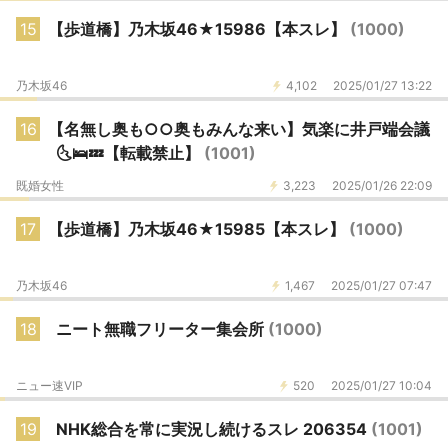
15
【歩道橋】乃木坂46★15986【本スレ】
(1000)
乃木坂46
4,102
2025/01/27 13:22
16
【名無し奥も○○奥もみんな来い】気楽に井戸端会議
🌜️🛌💤【転載禁止】
(1001)
既婚女性
3,223
2025/01/26 22:09
17
【歩道橋】乃木坂46★15985【本スレ】
(1000)
乃木坂46
1,467
2025/01/27 07:47
18
ニート無職フリーター集会所
(1000)
ニュー速VIP
520
2025/01/27 10:04
19
NHK総合を常に実況し続けるスレ 206354
(1001)