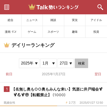
サイトを更新
総合
ニュース
雑談
実況
アイドル
漫画･ｱﾆﾒ
ゲーム
スポーツ
趣味
投資
デイリーランキング
検索
前日
2025年1月27日
翌日
1
【名無し奥も○○奥もみんな来い】気楽に井戸端会🍹
🍹💪🍹😲【転載禁止】
(1000)
既婚女性
2.7万
2025/01/27 12:50