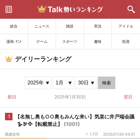
サイトを更新
総合
ニュース
雑談
実況
アイドル
漫画･ｱﾆﾒ
ゲーム
スポーツ
趣味
投資
デイリーランキング
検索
前日
2025年1月30日
翌日
1
【名無し奥も○○奥もみんな来い】気楽に井戸端会議
🪿🦃🦅【転載禁止】
(1001)
既婚女性
1.7万
2025/01/30 04:21