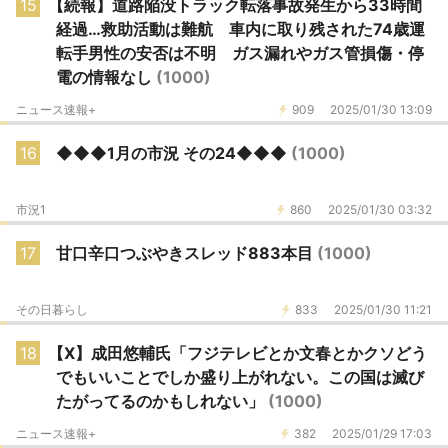
15
【続報】道路陥没トラック転落事故発生から33時間
経過…救助活動は難航 車内に取り残された74歳運
転手男性の安否は不明 ガス漏れやガス管損傷・停
電の情報なし
(1000)
ニュース速報+
909
2025/01/30 13:09
16
◆◆◆1月の市況 その24◆◆◆
(1000)
市況1
860
2025/01/30 03:32
17
甘口辛口つぶやきスレッド883本目
(1000)
その日暮らし
833
2025/01/30 11:21
18
【X】成田悠輔氏「フジテレビとか文春とかクソどう
でもいいことでしか盛り上がれない。この国は滅び
たがってるのかもしれない」
(1000)
ニュース速報+
382
2025/01/29 17:03