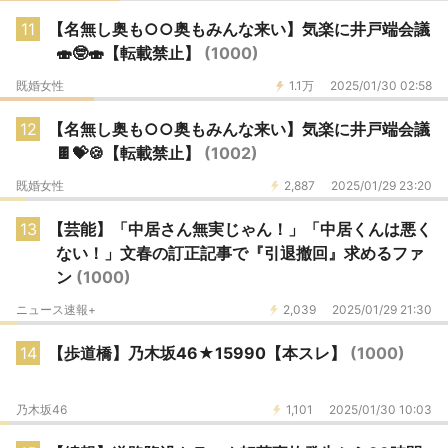
11
【名無し奥も○○奥もみんな来い】気楽に井戸端会議
🍣🤓🍣【転載禁止】
(1000)
既婚女性
1.1万
2025/01/30 02:58
12
【名無し奥も○○奥もみんな来い】気楽に井戸端会議
🍫💝🍪【転載禁止】
(1002)
既婚女性
2,887
2025/01/29 23:20
13
【芸能】「中居さん無実じゃん！」「中居くんは悪く
ない！」文春の訂正記事で『引退撤回』求めるファ
ン
(1000)
ニュース速報+
2,039
2025/01/29 21:30
14
【歩道橋】乃木坂46★15990【本スレ】
(1000)
乃木坂46
1,101
2025/01/30 10:03