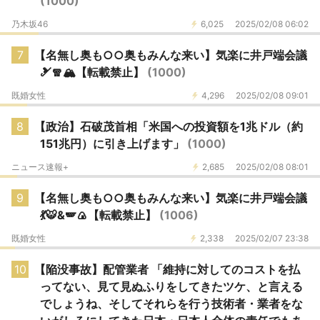
(1000)
乃木坂46
6,025
2025/02/08 06:02
7
【名無し奥も○○奥もみんな来い】気楽に井戸端会議
🎿🧣🏔【転載禁止】
(1000)
既婚女性
4,296
2025/02/08 09:01
8
【政治】石破茂首相「米国への投資額を1兆ドル（約
151兆円）に引き上げます」
(1000)
ニュース速報+
2,685
2025/02/08 08:01
9
【名無し奥も○○奥もみんな来い】気楽に井戸端会議
💃🐯&🪽🍙【転載禁止】
(1006)
既婚女性
2,338
2025/02/07 23:38
10
【陥没事故】配管業者 「維持に対してのコストを払
ってない、見て見ぬふりをしてきたツケ、と言える
でしょうね、そしてそれらを行う技術者・業者をな