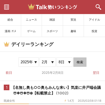
サイトを更新
総合
ニュース
雑談
実況
アイドル
漫画･ｱﾆﾒ
ゲーム
スポーツ
趣味
投資
デイリーランキング
検索
前日
2025年2月8日
翌日
1
【名無し奥も○○奥もみんな来い】気楽に井戸端会議
☃️❄☃️❄☃️❄️【転載禁止】
(1002)
既婚女性
1.4万
2025/02/08 01:18