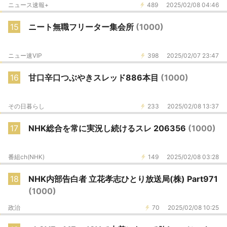
ニュース速報+
489
2025/02/08 04:46
15
ニート無職フリーター集会所
(1000)
ニュー速VIP
398
2025/02/07 23:47
16
甘口辛口つぶやきスレッド886本目
(1000)
その日暮らし
233
2025/02/08 13:37
17
NHK総合を常に実況し続けるスレ 206356
(1000)
番組ch(NHK)
149
2025/02/08 03:28
18
NHK内部告白者 立花孝志ひとり放送局(株) Part971
(1000)
政治
70
2025/02/08 10:25