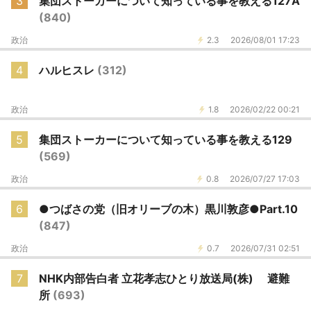
3
集団ストーカーについて知っている事を教える127A
(840)
政治
2.3
2026/08/01 17:23
4
ハルヒスレ
(312)
政治
1.8
2026/02/22 00:21
5
集団ストーカーについて知っている事を教える129
(569)
政治
0.8
2026/07/27 17:03
6
●つばさの党（旧オリーブの木）黒川敦彦●Part.10
(847)
政治
0.7
2026/07/31 02:51
7
NHK内部告白者 立花孝志ひとり放送局(株) 避難
所
(693)