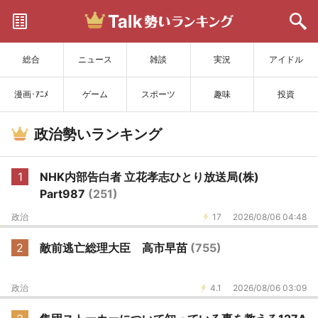
サイトを更新
総合
ニュース
雑談
実況
アイドル
漫画･ｱﾆﾒ
ゲーム
スポーツ
趣味
投資
政治勢いランキング
1
NHK内部告白者 立花孝志ひとり放送局(株)
Part987
(251)
政治
17
2026/08/06 04:48
2
敵前逃亡総理大臣 高市早苗
(755)
政治
4.1
2026/08/06 03:09