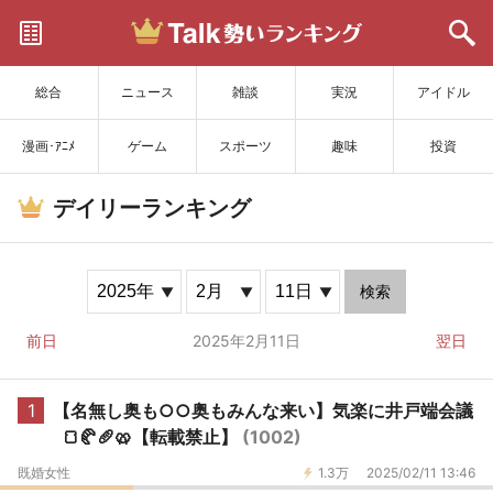
サイトを更新
総合
ニュース
雑談
実況
アイドル
漫画･ｱﾆﾒ
ゲーム
スポーツ
趣味
投資
デイリーランキング
検索
前日
2025年2月11日
翌日
1
【名無し奥も○○奥もみんな来い】気楽に井戸端会議
🍞🥐🥖🥨【転載禁止】
(1002)
既婚女性
1.3万
2025/02/11 13:46