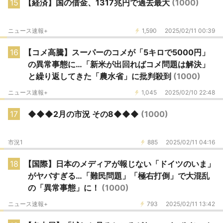
15
【経済】国の借金、1317兆円で過去最大
(1000)
ニュース速報+
1,590
2025/02/11 00:39
16
【コメ高騰】スーパーのコメが「5キロで5000円」
の異常事態に…「新米が出回ればコメ問題は解決」
と繰り返してきた「農水省」に批判殺到
(1000)
ニュース速報+
1,045
2025/02/10 22:48
17
◆◆◆2月の市況 その8◆◆◆
(1000)
市況1
885
2025/02/11 04:16
18
【国際】日本のメディアが報じない「ドイツのいま」
がヤバすぎる…「難民問題」「極右打倒」で大混乱
の「異常事態」に！
(1000)
ニュース速報+
793
2025/02/11 13:42