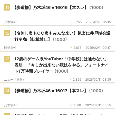
11
【歩道橋】乃木坂46★16016【本スレ】
(1000)
乃木坂46
3,255
2025/02/10 15:15
12
【名無し奥も○○奥もみんな来い】気楽に井戸端会議
👭🌹🎭️【転載禁止】
(1000)
既婚女性
2,675
2025/02/11 00:17
13
12歳のゲーム系YouTuber「中学校には通わない」
表明 「今しか出来ない競技をやる」フォートナイ
ト1万時間プレイヤー
(1000)
ニュース速報+
2,329
2025/02/11 08:35
14
【歩道橋】乃木坂46★16017【本スレ】
(1000)
乃木坂46
1,680
2025/02/11 03:55