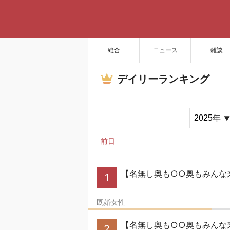
総合
ニュース
雑談
デイリーランキング
前日
【名無し奥も○○奥もみんな来
1
既婚女性
【名無し奥も○○奥もみんな来
2