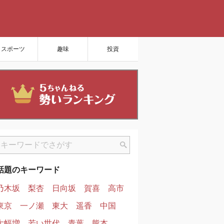
スポーツ
趣味
投資
話題のキーワード
乃木坂
梨杏
日向坂
賀喜
高市
東京
一ノ瀬
東大
遥香
中国
大幅増
若い世代
青葉
熊本