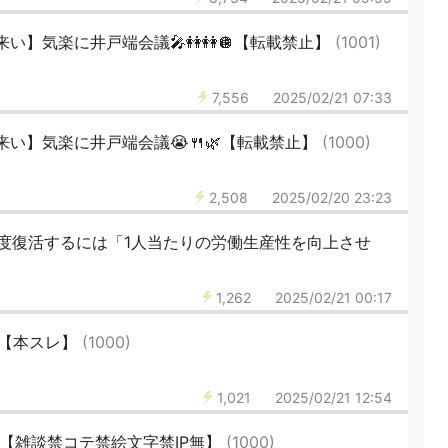
い】気楽に井戸端会議🎤👭👭🪩【転載禁止】
(1001)
7,556
2025/02/21 07:33
い】気楽に井戸端会議😭🍴🌿【転載禁止】
(1000)
2,508
2025/02/20 23:23
度復活するには「1人当たりの労働生産性を向上させ
1,262
2025/02/21 00:17
1【本スレ】
(1000)
1,021
2025/02/21 12:54
432【雑談禁コテ禁絵文字禁IP無】
(1000)