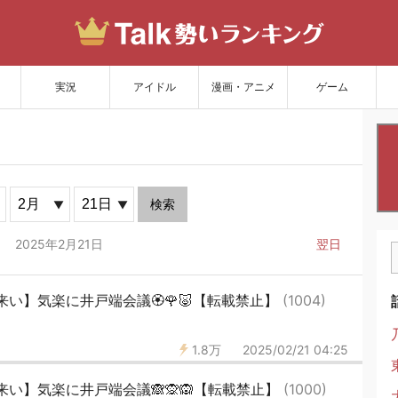
サイトを更新
実況
アイドル
漫画・アニメ
ゲーム
検索
2025年2月21日
翌日
い】気楽に井戸端会議🏵🌹🐷【転載禁止】
(1004)
1.8万
2025/02/21 04:25
い】気楽に井戸端会議🙈🙊🙉【転載禁止】
(1000)