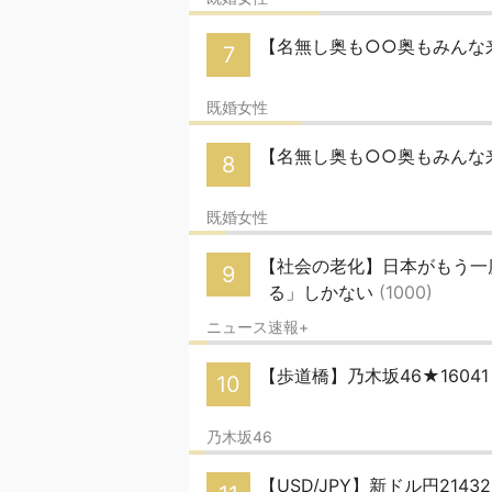
【名無し奥も○○奥もみんな来
7
既婚女性
【名無し奥も○○奥もみんな来
8
既婚女性
【社会の老化】日本がもう一
9
る」しかない
(1000)
ニュース速報+
【歩道橋】乃木坂46★1604
10
乃木坂46
【USD/JPY】新ドル円21