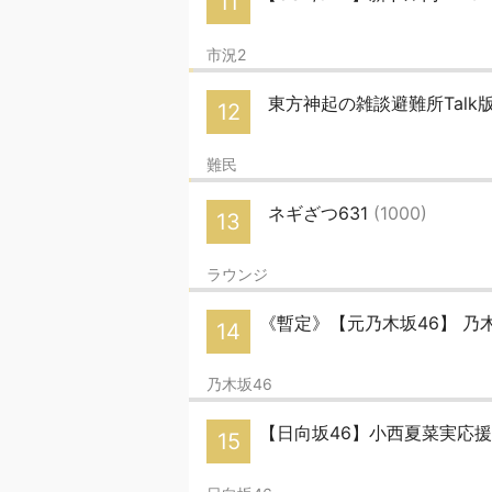
11
市況2
東方神起の雑談避難所Talk
12
難民
ネギざつ631
(1000)
13
ラウンジ
《暫定》【元乃木坂46】 乃木
14
乃木坂46
【日向坂46】小西夏菜実応
15