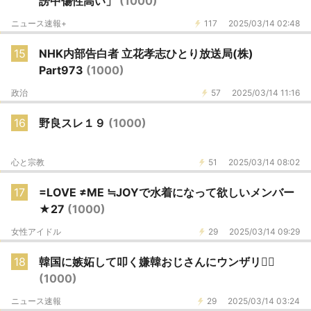
謗中傷性高い」
(1000)
ニュース速報+
117
2025/03/14 02:48
15
NHK内部告白者 立花孝志ひとり放送局(株)
Part973
(1000)
政治
57
2025/03/14 11:16
16
野良スレ１９
(1000)
心と宗教
51
2025/03/14 08:02
17
=LOVE ≠ME ≒JOYで水着になって欲しいメンバー
★27
(1000)
女性アイドル
29
2025/03/14 09:29
18
韓国に嫉妬して叩く嫌韓おじさんにウンザリ😮‍💨
(1000)
ニュース速報
29
2025/03/14 03:24