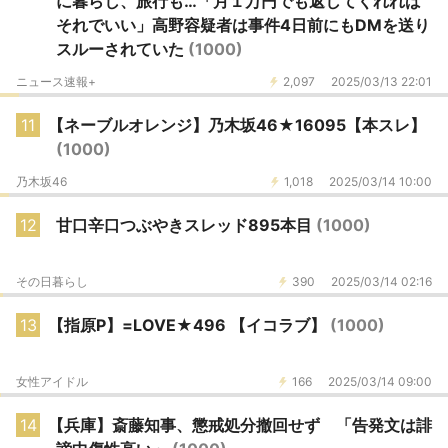
に暮らし、旅行も…「月１万円でも返してくれれば
それでいい」高野容疑者は事件4日前にもDMを送り
スルーされていた
(1000)
ニュース速報+
2,097
2025/03/13 22:01
11
【ネーブルオレンジ】乃木坂46★16095【本スレ】
(1000)
乃木坂46
1,018
2025/03/14 10:00
12
甘口辛口つぶやきスレッド895本目
(1000)
その日暮らし
390
2025/03/14 02:16
13
【指原P】=LOVE★496 【イコラブ】
(1000)
女性アイドル
166
2025/03/14 09:00
14
【兵庫】斎藤知事、懲戒処分撤回せず 「告発文は誹