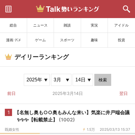
サイトを更新
総合
ニュース
雑談
実況
アイドル
漫画･ｱﾆﾒ
ゲーム
スポーツ
趣味
投資
デイリーランキング
検索
前日
2025年3月14日
翌日
1
【名無し奥も○○奥もみんな来い】気楽に井戸端会議
✨✨✨【転載禁止】
(1002)
既婚女性
1.5万
2025/03/13 15:37