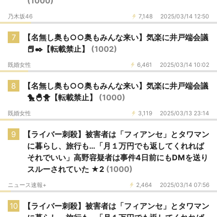
(1000)
乃木坂46
7,148
2025/03/14 12:50
7
【名無し奥も○○奥もみんな来い】気楽に井戸端会議
📕✒️【転載禁止】
(1002)
既婚女性
6,461
2025/03/14 10:02
8
【名無し奥も○○奥もみんな来い】気楽に井戸端会議
🐤🐣🐥【転載禁止】
(1000)
既婚女性
3,119
2025/03/13 23:14
9
【ライバー刺殺】被害者は「フィアンセ」とタワマン
に暮らし、旅行も…「月１万円でも返してくれれば
それでいい」高野容疑者は事件4日前にもDMを送り
スルーされていた ★2
(1000)
ニュース速報+
2,464
2025/03/14 07:56
10
【ライバー刺殺】被害者は「フィアンセ」とタワマン