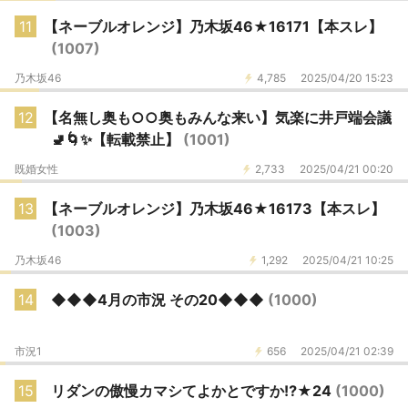
11
【ネーブルオレンジ】乃木坂46★16171【本スレ】
(1007)
乃木坂46
4,785
2025/04/20 15:23
12
【名無し奥も○○奥もみんな来い】気楽に井戸端会議
🚽🌀✨【転載禁止】
(1001)
既婚女性
2,733
2025/04/21 00:20
13
【ネーブルオレンジ】乃木坂46★16173【本スレ】
(1003)
乃木坂46
1,292
2025/04/21 10:25
14
◆◆◆4月の市況 その20◆◆◆
(1000)
市況1
656
2025/04/21 02:39
15
リダンの傲慢カマシてよかとですか⁉️★24
(1000)