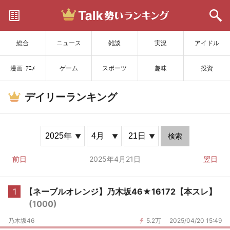
サイトを更新
総合
ニュース
雑談
実況
アイドル
漫画･ｱﾆﾒ
ゲーム
スポーツ
趣味
投資
デイリーランキング
検索
前日
2025年4月21日
翌日
1
【ネーブルオレンジ】乃木坂46★16172【本スレ】
(1000)
乃木坂46
5.2万
2025/04/20 15:49