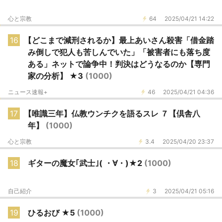
心と宗教
64
2025/04/21 14:22
16
【どこまで減刑されるか】最上あいさん殺害「借金踏
み倒しで犯人も苦しんでいた」「被害者にも落ち度
ある」ネットで論争中！判決はどうなるのか【専門
家の分析】 ★3
(1000)
ニュース速報+
46
2025/04/21 04:36
17
【唯識三年】仏教ウンチクを語るスレ ７【倶舎八
年】
(1000)
心と宗教
3.4
2025/04/20 23:37
18
ギターの魔女｢武士｣( ・∀・)★2
(1000)
自己紹介
3
2025/04/21 05:16
19
ひるおび ★5
(1000)