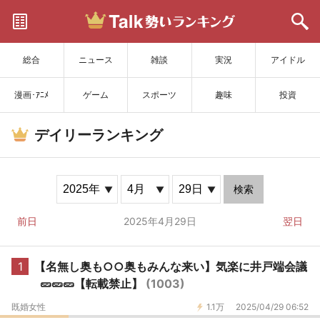
サイトを更新
総合
ニュース
雑談
実況
アイドル
漫画･ｱﾆﾒ
ゲーム
スポーツ
趣味
投資
デイリーランキング
検索
前日
2025年4月29日
翌日
1
【名無し奥も○○奥もみんな来い】気楽に井戸端会議
🥒🥒🥒【転載禁止】
(1003)
既婚女性
1.1万
2025/04/29 06:52