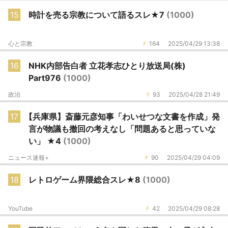
15
時計を売る宗教について語るスレ★7
(1000)
心と宗教
164
2025/04/29 13:38
16
NHK内部告白者 立花孝志ひとり放送局(株)
Part976
(1000)
政治
93
2025/04/28 21:49
17
【兵庫県】斎藤元彦知事「わいせつな文書を作成」発
言が物議も撤回の考えなし「問題あると思っていな
い」 ★4
(1000)
ニュース速報+
90
2025/04/29 04:09
18
レトロゲーム界隈総合スレ★8
(1000)
YouTube
42
2025/04/29 08:28