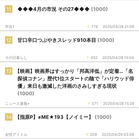
11
◆◆◆4月の市況 その27◆◆◆
(1000)
市況1
778
2025/04/28 21:06
12
甘口辛口つぶやきスレッド910本目
(1000)
その日暮らし
452
2025/04/28 15:04
13
【映画】映画界はすっかり「邦高洋低」が定着…「名
探偵コナン」歴代1位スタートの陰で「ハリウッド俳
優」来日も激減した洋画のさみしすぎる現状
(1000)
ニュース速報+
371
2025/04/28 15:29
14
【指原P】≠ME★193【ノイミー】
(1000)
女性アイドル
209
2025/04/29 03:06