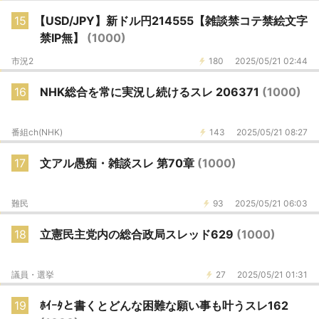
15
【USD/JPY】新ドル円214555【雑談禁コテ禁絵文字
禁IP無】
(1000)
市況2
180
2025/05/21 02:44
16
NHK総合を常に実況し続けるスレ 206371
(1000)
番組ch(NHK)
143
2025/05/21 08:27
17
文アル愚痴・雑談スレ 第70章
(1000)
難民
93
2025/05/21 06:03
18
立憲民主党内の総合政局スレッド629
(1000)
議員・選挙
27
2025/05/21 01:31
19
ﾎｲｰﾀと書くとどんな困難な願い事も叶うスレ162