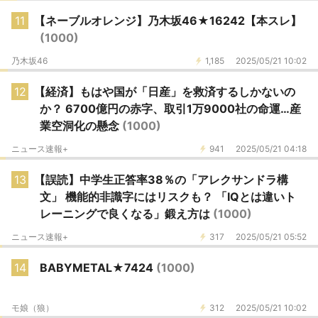
11
【ネーブルオレンジ】乃木坂46★16242【本スレ】
(1000)
乃木坂46
1,185
2025/05/21 10:02
12
【経済】もはや国が「日産」を救済するしかないの
か？ 6700億円の赤字、取引1万9000社の命運…産
業空洞化の懸念
(1000)
ニュース速報+
941
2025/05/21 04:18
13
【誤読】中学生正答率38％の「アレクサンドラ構
文」 機能的非識字にはリスクも？ 「IQとは違いト
レーニングで良くなる」鍛え方は
(1000)
ニュース速報+
317
2025/05/21 05:52
14
BABYMETAL★7424
(1000)
モ娘（狼）
312
2025/05/21 10:02