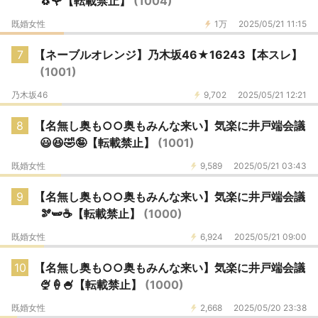
🐧🌹【転載禁止】
(1004)
既婚女性
1万
2025/05/21 11:15
7
【ネーブルオレンジ】乃木坂46★16243【本スレ】
(1001)
乃木坂46
9,702
2025/05/21 12:21
8
【名無し奥も○○奥もみんな来い】気楽に井戸端会議
😃😆🤣🤪【転載禁止】
(1001)
既婚女性
9,589
2025/05/21 03:43
9
【名無し奥も○○奥もみんな来い】気楽に井戸端会議
🫘🫛☕【転載禁止】
(1000)
既婚女性
6,924
2025/05/21 09:00
10
【名無し奥も○○奥もみんな来い】気楽に井戸端会議
🍨🍦🍧【転載禁止】
(1000)
既婚女性
2,668
2025/05/20 23:38