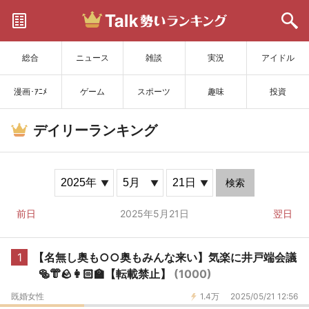
サイトを更新
総合
ニュース
雑談
実況
アイドル
漫画･ｱﾆﾒ
ゲーム
スポーツ
趣味
投資
デイリーランキング
検索
前日
2025年5月21日
翌日
1
【名無し奥も○○奥もみんな来い】気楽に井戸端会議
🥯👘🪨👩🏻‍🏫【転載禁止】
(1000)
既婚女性
1.4万
2025/05/21 12:56