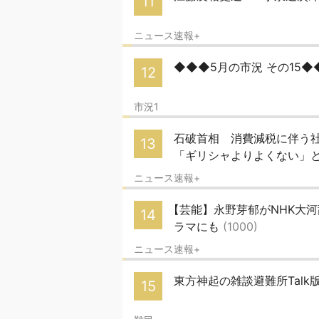
11
ニュース速報+
◆◆◆5月の市況 その15
12
市況1
石破首相 消費減税に伴う
13
「ギリシャよりよくない」
ニュース速報+
【芸能】永野芽郁がNHK大
14
ラマにも
(1000)
ニュース速報+
東方神起の雑談避難所Talk版
15