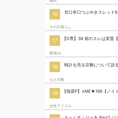
難民
甘口辛口つぶやきスレッド9
16
その日暮らし
【D専】38 前のスレは実質【
17
野球ch
時計を売る宗教について語る
18
心と宗教
【指原P】≠ME★196【ノイ
19
女性アイドル
みっくすふりゃあ Part2
(1