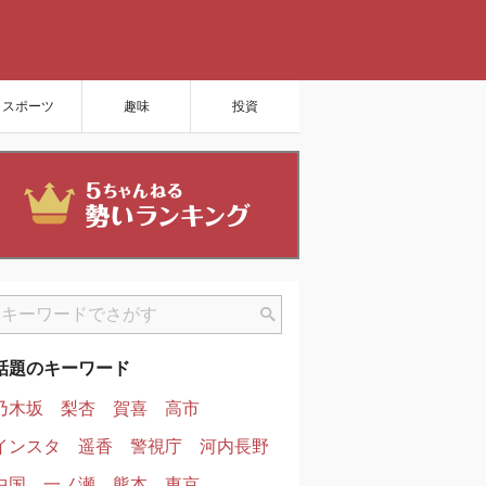
スポーツ
趣味
投資
話題のキーワード
乃木坂
梨杏
賀喜
高市
インスタ
遥香
警視庁
河内長野
中国
一ノ瀬
熊本
東京