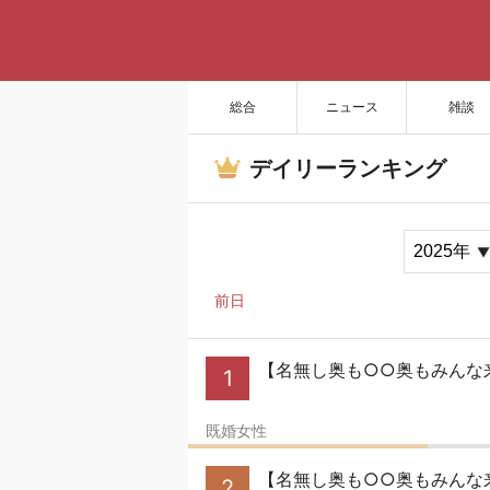
総合
ニュース
雑談
デイリーランキング
前日
【名無し奥も○○奥もみんな来
1
既婚女性
【名無し奥も○○奥もみんな
2