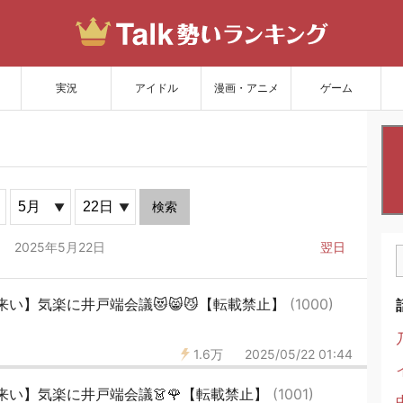
サイトを更新
実況
アイドル
漫画・アニメ
ゲーム
検索
2025年5月22日
翌日
い】気楽に井戸端会議😻😸😼【転載禁止】
(1000)
1.6万
2025/05/22 01:44
来い】気楽に井戸端会議👗🌹【転載禁止】
(1001)