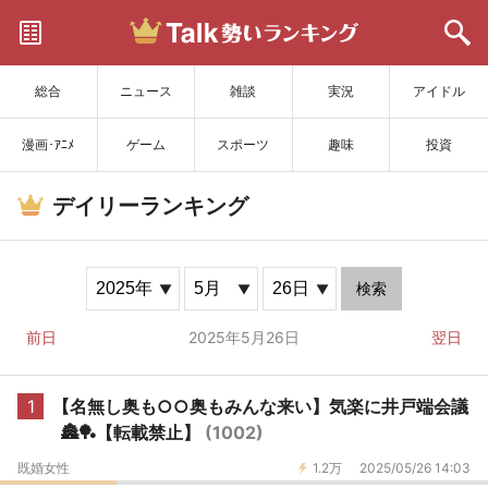
サイトを更新
総合
ニュース
雑談
実況
アイドル
漫画･ｱﾆﾒ
ゲーム
スポーツ
趣味
投資
デイリーランキング
検索
前日
2025年5月26日
翌日
1
【名無し奥も○○奥もみんな来い】気楽に井戸端会議
🏯🏓【転載禁止】
(1002)
既婚女性
1.2万
2025/05/26 14:03