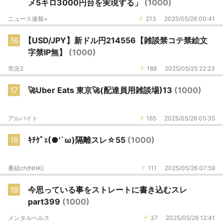
メ5キロ3000円台を実現する」
(1000)
ニュース速報+
213
2025/05/26 00:41
16
【USD/JPY】新ドル円214556【雑談禁コテ禁絵文
字禁IP無】
(1000)
市況2
188
2025/05/25 22:23
17
🚀Uber Eats 東京🚀(配達員用雑談場)13
(1000)
アルバイト
165
2025/05/26 05:35
18
ｷﾁｹﾞｪ(●'`ω)隔離スレ☆55
(1000)
番組ch(NHK)
111
2025/05/26 07:59
19
今思っている事をストレートに書き込むスレ
part399
(1000)
メンタルヘルス
37
2025/05/26 12:41