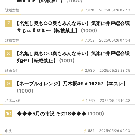
🏥💉💊🩹【転載禁止】
(1000)
既婚女性
7,820
2025/05/26 07:40
7
【名無し奥も○○奥もみんな来い】気楽に井戸端会議
🥦🍐🥒🥬🫑🫒🫛【転載禁止】
(1000)
既婚女性
7,052
2025/05/26 04:54
8
【名無し奥も○○奥もみんな来い】気楽に井戸端会議
💃🍩💴【転載禁止】
(1001)
既婚女性
2,539
2025/05/25 23:35
9
【ネーブルオレンジ】乃木坂46★16257【本スレ】
(1000)
乃木坂46
1,260
2025/05/26 10:38
10
◆◆◆5月の市況 その18◆◆◆
(1000)
市況1
589
2025/05/26 02:00