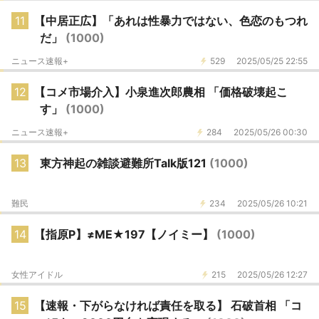
11
【中居正広】「あれは性暴力ではない、色恋のもつれ
だ」
(1000)
ニュース速報+
529
2025/05/25 22:55
12
【コメ市場介入】小泉進次郎農相 「価格破壊起こ
す」
(1000)
ニュース速報+
284
2025/05/26 00:30
13
東方神起の雑談避難所Talk版121
(1000)
難民
234
2025/05/26 10:21
14
【指原P】≠ME★197【ノイミー】
(1000)
女性アイドル
215
2025/05/26 12:27
15
【速報・下がらなければ責任を取る】 石破首相 「コ