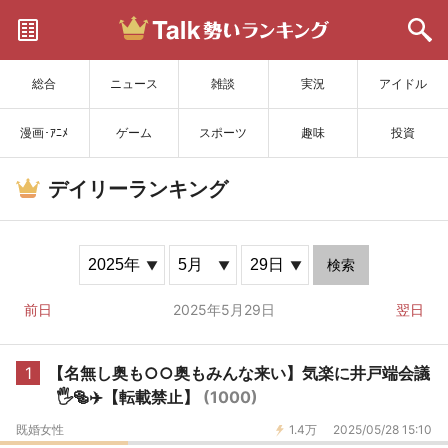
サイトを更新
総合
ニュース
雑談
実況
アイドル
漫画･ｱﾆﾒ
ゲーム
スポーツ
趣味
投資
デイリーランキング
検索
前日
2025年5月29日
翌日
1
【名無し奥も○○奥もみんな来い】気楽に井戸端会議
🖐️🥯✈️【転載禁止】
(1000)
既婚女性
1.4万
2025/05/28 15:10