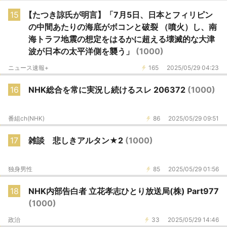
15
【たつき諒氏が明言】「7月5日、日本とフィリピン
の中間あたりの海底がボコンと破裂 （噴火）し、南
海トラフ地震の想定をはるかに超える壊滅的な大津
波が日本の太平洋側を襲う」
(1000)
ニュース速報+
165
2025/05/29 04:23
16
NHK総合を常に実況し続けるスレ 206372
(1000)
番組ch(NHK)
86
2025/05/29 09:51
17
雑談 悲しきアルタン★2
(1000)
独身男性
85
2025/05/29 01:56
18
NHK内部告白者 立花孝志ひとり放送局(株) Part977
(1000)
政治
33
2025/05/29 14:46