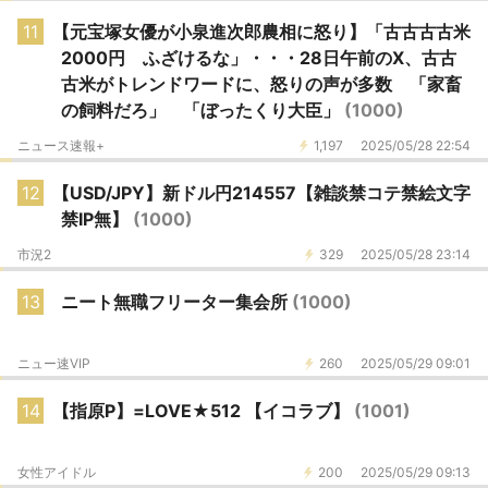
11
【元宝塚女優が小泉進次郎農相に怒り】「古古古古米
2000円 ふざけるな」・・・28日午前のX、古古
古米がトレンドワードに、怒りの声が多数 「家畜
の飼料だろ」 「ぼったくり大臣」
(1000)
ニュース速報+
1,197
2025/05/28 22:54
12
【USD/JPY】新ドル円214557【雑談禁コテ禁絵文字
禁IP無】
(1000)
市況2
329
2025/05/28 23:14
13
ニート無職フリーター集会所
(1000)
ニュー速VIP
260
2025/05/29 09:01
14
【指原P】=LOVE★512 【イコラブ】
(1001)
女性アイドル
200
2025/05/29 09:13