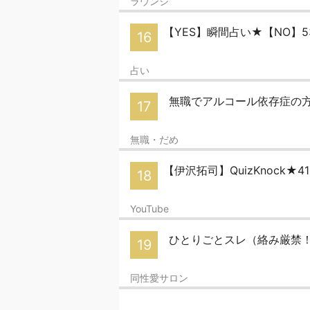
ラウンジ
【YES】瞬間占い★【NO】5
16
占い
無職でアルコール依存症の方
17
無職・だめ
【伊沢拓司】QuizKnock★
18
YouTube
ひとりごとスレ（絡み厳禁！） 
19
同性愛サロン