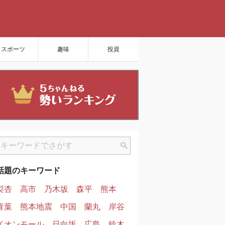
スポーツ
趣味
投資
話題のキーワード
梨杏
高市
乃木坂
森平
熊本
青葉
熊本地震
中国
蘭丸
岸谷
イオンモール
日向坂
広島
鈴木