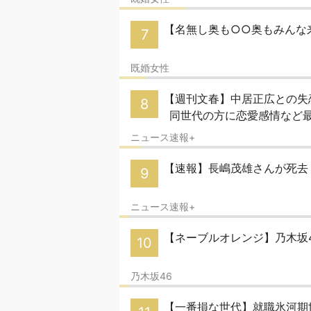
【名無し奥も○○奥もみんな来
7
既婚女性
【週刊文春】中居正広との失
8
同世代の方に恋愛感情など
ニュース速報+
【速報】長嶋茂雄さんが死去
9
ニュース速報+
【ネーブルオレンジ】乃木坂4
10
乃木坂46
【一番損な世代】就職氷河期