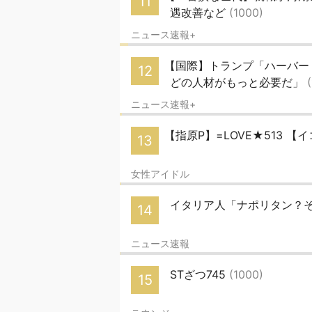
11
遇改善など
(1000)
ニュース速報+
【国際】トランプ「ハーバー
12
どの人材がもっと必要だ」
ニュース速報+
【指原P】=LOVE★513 【
13
女性アイドル
イタリア人「ナポリタン？
14
ニュース速報
STざつ745
(1000)
15