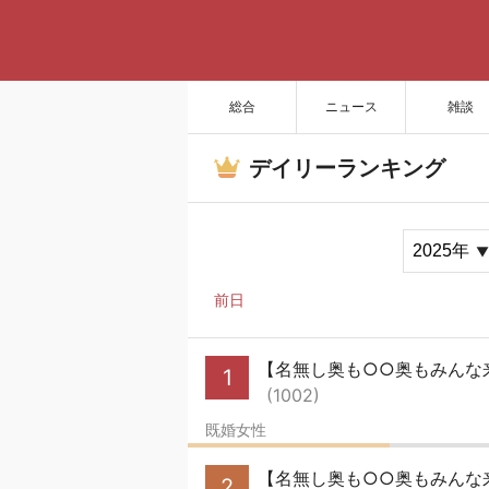
総合
ニュース
雑談
デイリーランキング
前日
【名無し奥も○○奥もみんな来い
1
(1002)
既婚女性
【名無し奥も○○奥もみんな来
2