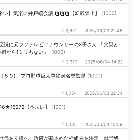
い】気楽に井戸端会議 🗿🗿🗿【転載禁止】
(1000)
2,671
2025/06/03 22:46
恋説に元フジテレビアナウンサーのX子さん 「父親と
最初から1ミリもない」
(1000)
2,310
2025/06/04 14:22
（８９) プロ野球巨人軍終身名誉監督
(1000)
1,054
2025/06/03 22:34
6★16272【本スレ】
(1001)
1,035
2025/06/04 10:59
世代を支援へ 政府が基本的な枠組みを決定 就労処