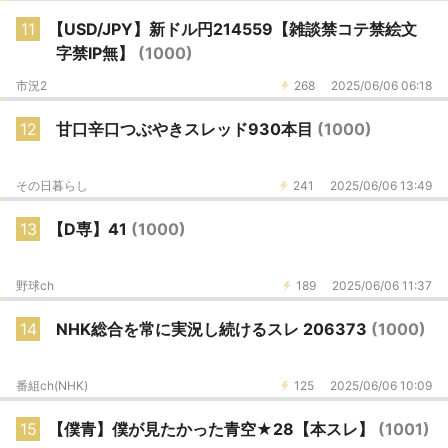
11
【USD/JPY】新ドル円214559【雑談禁コテ禁絵文
字禁IP無】
(1000)
市況2
268
2025/06/06 06:18
12
甘口辛口つぶやきスレッド930本目
(1000)
その日暮らし
241
2025/06/06 13:49
13
【D専】41
(1000)
野球ch
189
2025/06/06 11:37
14
NHK総合を常に実況し続けるスレ 206373
(1000)
番組ch(NHK)
125
2025/06/06 10:09
15
【僕青】僕が見たかった青空★28【本スレ】
(1001)