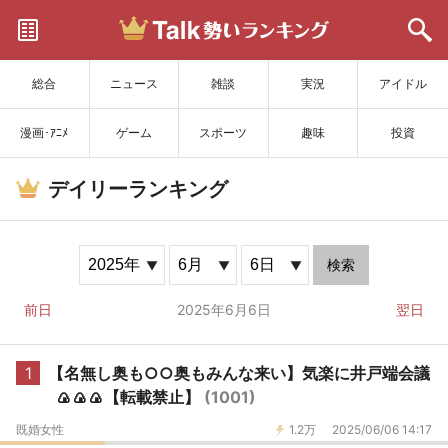
サイトを更新
総合
ニュース
雑談
実況
アイドル
漫画･ｱﾆﾒ
ゲーム
スポーツ
趣味
投資
デイリーランキング
検索
前日
2025年6月6日
翌日
1
【名無し奥も○○奥もみんな来い】気楽に井戸端会議
🍙🍙🍙【転載禁止】
(1001)
既婚女性
1.2万
2025/06/06 14:17