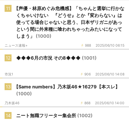
11
【声優・林原めぐみ危機感】「ちゃんと選挙に行かな
くちゃいけない 『どうせ』とか『変わらない』は
使ってる場合じゃないと思う、日本ザリガニがあっ
という間に外来種に喰われちゃったみたいになって
しまう」
(1000)
ニュース速報+
988
2025/06/10 06:15
12
◆◆◆6月の市況 その8◆◆◆
(1001)
市況1
906
2025/06/10 14:08
13
【Same numbers】乃木坂46★16279【本スレ】
(1000)
乃木坂46
868
2025/06/10 14:00
14
ニート無職フリーター集会所
(1002)