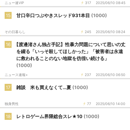
ニュー速VIP
317
2025/06/10 08:45
15
甘口辛口つぶやきスレッド931本目
(1000)
その日暮らし
245
2025/06/10 08:24
16
【渡邊渚さん独占手記】性暴力問題について思いの丈
を綴る「いっそ殺してほしかった」「被害者は永遠
に救われることのない地獄を彷徨い続ける」
(1000)
ニュース速報+
237
2025/06/10 06:50
17
雑談 米も買えなくて…夏
(1000)
独身男性
77
2025/06/10 14:00
18
レトロゲーム界隈総合スレ★10
(1000)