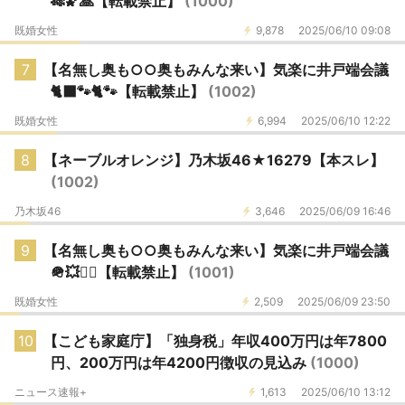
🎋🌠🙏【転載禁止】
(1000)
既婚女性
9,878
2025/06/10 09:08
7
【名無し奥も○○奥もみんな来い】気楽に井戸端会議
🐈‍⬛🐾🐈🐾【転載禁止】
(1002)
既婚女性
6,994
2025/06/10 12:22
8
【ネーブルオレンジ】乃木坂46★16279【本スレ】
(1002)
乃木坂46
3,646
2025/06/09 16:46
9
【名無し奥も○○奥もみんな来い】気楽に井戸端会議
🪖💥🙅‍♀️【転載禁止】
(1001)
既婚女性
2,509
2025/06/09 23:50
10
【こども家庭庁】「独身税」年収400万円は年7800
円、200万円は年4200円徴収の見込み
(1000)
ニュース速報+
1,613
2025/06/10 13:12