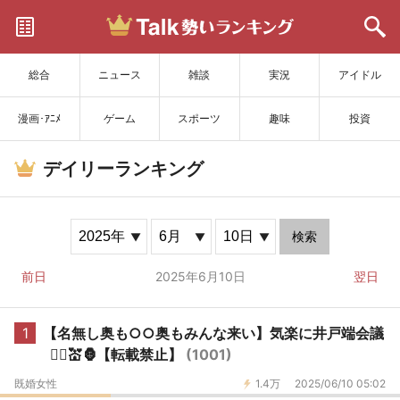
サイトを更新
総合
ニュース
雑談
実況
アイドル
漫画･ｱﾆﾒ
ゲーム
スポーツ
趣味
投資
デイリーランキング
検索
前日
2025年6月10日
翌日
1
【名無し奥も○○奥もみんな来い】気楽に井戸端会議
👰‍♀️💒🦍【転載禁止】
(1001)
既婚女性
1.4万
2025/06/10 05:02