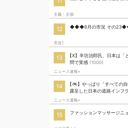
11
主義・主張
◆◆◆6月の市況 その23
12
市況1
【X】辛坊治郎氏、日本は「
13
問で実感
(1000)
ニュース速報+
【🚲】やっぱり「すべての
14
露呈した日本の道路インフ
ニュース速報+
ファッションマッサージニュ
15