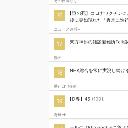
その日暮らし
【謎の死】コロナワクチンに
16
後に突如現れた「異常に進行
ニュース速報+
東方神起の雑談避難所Talk版
17
難民
NHK総合を常に実況し続けるス
18
番組ch(NHK)
【D専】45
(1001)
19
野球ch
ラルクはKhruangbinに