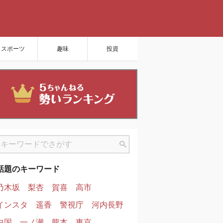
スポーツ
趣味
投資
話題のキーワード
乃木坂
梨杏
賀喜
高市
インスタ
遥香
警視庁
河内長野
中国
一ノ瀬
熊本
東京