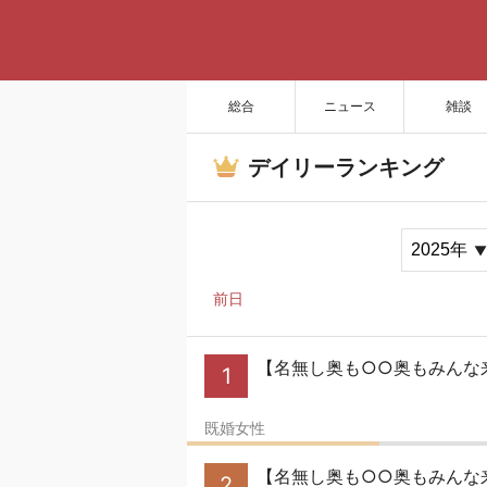
総合
ニュース
雑談
デイリーランキング
前日
【名無し奥も○○奥もみんな来
1
既婚女性
【名無し奥も○○奥もみんな来い
2