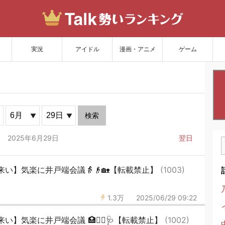
サイトを更新
実況
アイドル
漫画・アニメ
ゲーム
検索
2025年6月29日
翌日
い】気楽に井戸端会議👵👴🏡【転載禁止】
(1003)
1.3万
2025/06/29 09:22
】気楽に井戸端会議 🏥👨‍⚕🩺【転載禁止】
(1002)