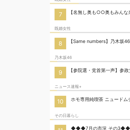
【名無し奥も○○奥もみんな来
7
既婚女性
【Same numbers】乃木坂
8
乃木坂46
【参院選・党首第一声】参政
9
ニュース速報+
ホモ専用純喫茶 ニュードム
10
その日暮らし
◆◆◆7月の市況 その3◆