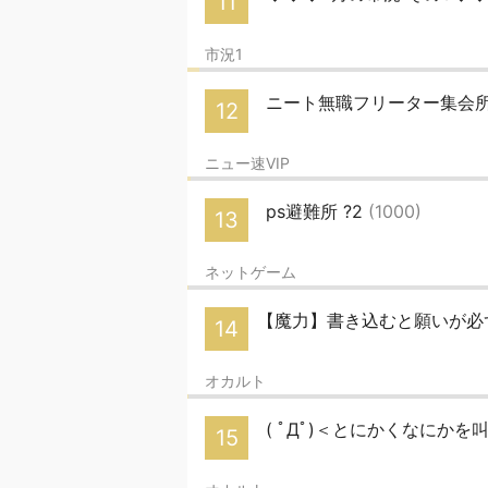
11
市況1
ニート無職フリーター集会
12
ニュー速VIP
ps避難所 ?2
(1000)
13
ネットゲーム
【魔力】書き込むと願いが必
14
オカルト
( ﾟДﾟ)＜とにかくなにかを
15