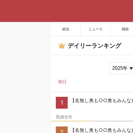
総合
ニュース
雑談
デイリーランキング
前日
【名無し奥も○○奥もみんな
1
既婚女性
【名無し奥も○○奥もみんな
2