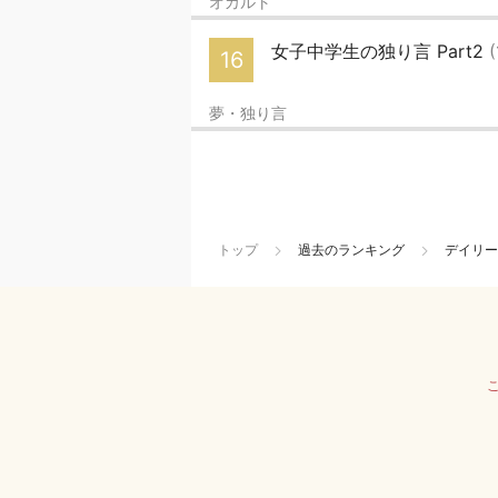
オカルト
女子中学生の独り言 Part2
16
夢・独り言
トップ
過去のランキング
デイリー