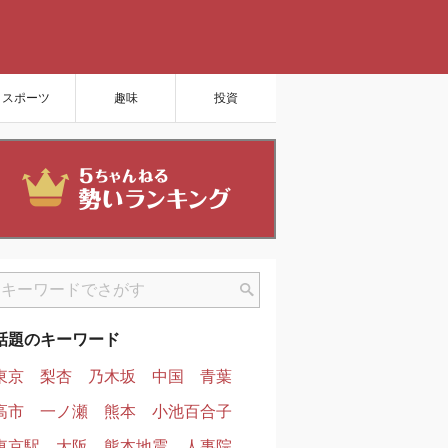
スポーツ
趣味
投資
話題のキーワード
東京
梨杏
乃木坂
中国
青葉
高市
一ノ瀬
熊本
小池百合子
東京駅
大阪
熊本地震
人事院