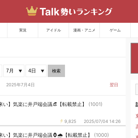
サイトを更新
実況
アイドル
漫画・アニメ
ゲーム
検索
2025年7月4日
翌日
来い】気楽に井戸端会議👒【転載禁止】
(1001)
9,825
2025/07/04 14:26
来い】気楽に井戸端会議🦍🌧【転載禁止】
(1000)