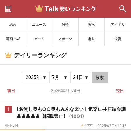
サイトを更新
総合
ニュース
雑談
実況
アイドル
漫画･ｱﾆﾒ
ゲーム
スポーツ
趣味
投資
デイリーランキング
検索
前日
2025年7月24日
翌日
1
【名無し奥も○○奥もみんな来い】気楽に井戸端会議
👤👤👤👤👤【転載禁止】
(1001)
既婚女性
1.7万
2025/07/24 12:12