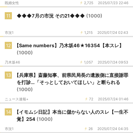
既婚女性
2,725
2025/07/23 22:46
11
◆◆◆7月の市況 その21◆◆◆
(1000)
市況1
1,215
2025/07/24 02:43
12
【Same numbers】乃木坂46★16354【本スレ】
(1000)
乃木坂46
1,057
2025/07/24 09:53
13
【兵庫県】斎藤知事、前県民局長の遺族側に直接謝罪
を打診…「そっとしておいてほしい」と断られる
(1000)
ニュース速報+
72
2025/07/24 01:46
14
【イモムシ日記】本当に儲からない人のスレ【一生不
覚】254
(1000)
市況1
26
2025/07/24 04:35