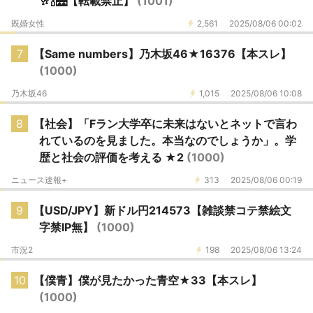
🥂🍾🌉【転載禁止】
(1001)
既婚女性
2,561
2025/08/06 00:02
7
【Same numbers】乃木坂46★16376【本スレ】
(1000)
乃木坂46
1,015
2025/08/06 10:08
8
【社会】「Fラン大学卒に未来はないとネットで言わ
れているのを見ました。本当なのでしょうか」。学
歴と社会の評価を考える ★2
(1000)
ニュース速報+
313
2025/08/06 00:19
9
【USD/JPY】新ドル円214573【雑談禁コテ禁絵文
字禁IP無】
(1000)
市況2
198
2025/08/06 13:24
10
【僕青】僕が見たかった青空★33【本スレ】
(1000)