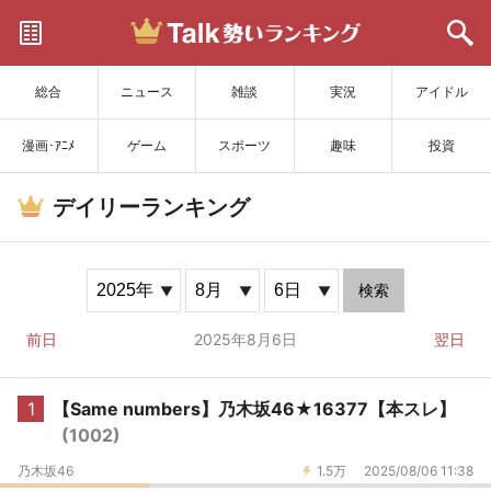
サイトを更新
総合
ニュース
雑談
実況
アイドル
漫画･ｱﾆﾒ
ゲーム
スポーツ
趣味
投資
デイリーランキング
検索
前日
2025年8月6日
翌日
1
【Same numbers】乃木坂46★16377【本スレ】
(1002)
乃木坂46
1.5万
2025/08/06 11:38