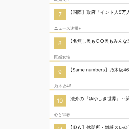
【国際】政府「インド人5万
7
ニュース速報+
【名無し奥も○○奥もみんな来い
8
既婚女性
【Same numbers】乃木坂
9
乃木坂46
法介の『ゆゆしき世界』～
10
心と宗教
【ID🍐】休憩所・雑談スレ@T