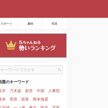
スポーツ
趣味
投資
話題のキーワード
高市
乃木坂
梨杏
中国
人事院
熊本
菅原
賀喜
熊本地震
五百城
一ノ瀬
東京
咲月
冨里