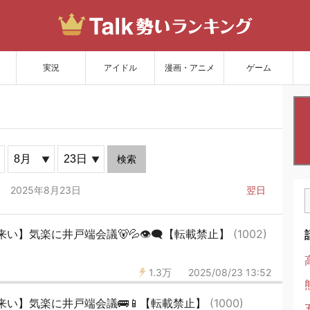
サイトを更新
実況
アイドル
漫画・アニメ
ゲーム
検索
2025年8月23日
翌日
】気楽に井戸端会議🐻💦👁‍🗨【転載禁止】
(1002)
1.3万
2025/08/23 13:52
来い】気楽に井戸端会議🚌📱【転載禁止】
(1000)