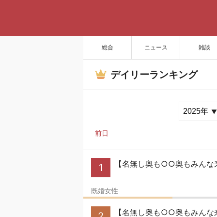
総合
ニュース
雑談
デイリーランキング
前日
【名無し奥も○○奥もみんな来い
1
既婚女性
【名無し奥も○○奥もみんな
2