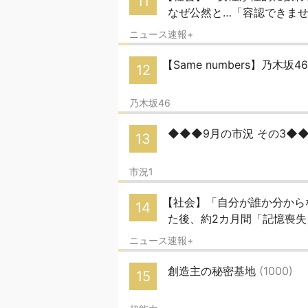
11
なぜ公然と…「容認できま
ニュース速報+
【Same numbers】乃木坂
12
乃木坂46
◆◆◆9月の市況 その3◆
13
市況1
【社会】「自分が誰か分から
14
た後、約2カ月間「記憶喪
ニュース速報+
創造主の秘密基地
(1000)
15