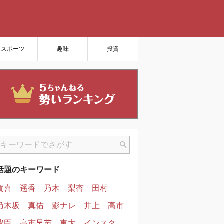
スポーツ
趣味
投資
話題のキーワード
賀喜
遥香
乃木
梨杏
田村
乃木坂
真佑
影ナレ
井上
高市
豊臣
高市早苗
東大
インスタ