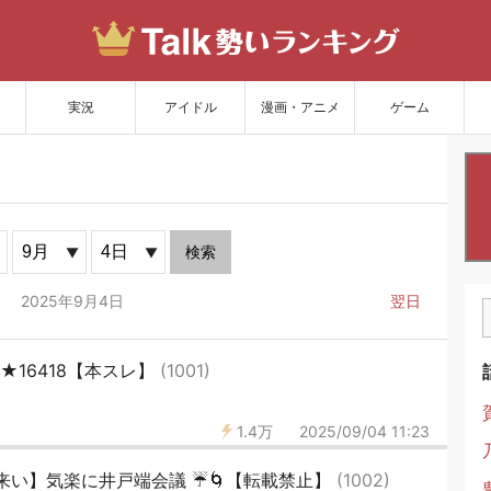
サイトを更新
実況
アイドル
漫画・アニメ
ゲーム
検索
2025年9月4日
翌日
46★16418【本スレ】
(1001)
1.4万
2025/09/04 11:23
来い】気楽に井戸端会議 ☔🌀【転載禁止】
(1002)