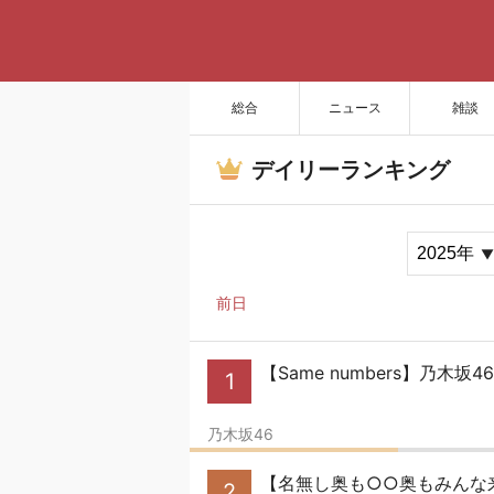
総合
ニュース
雑談
デイリーランキング
前日
【Same numbers】乃木坂
1
乃木坂46
【名無し奥も○○奥もみんな
2