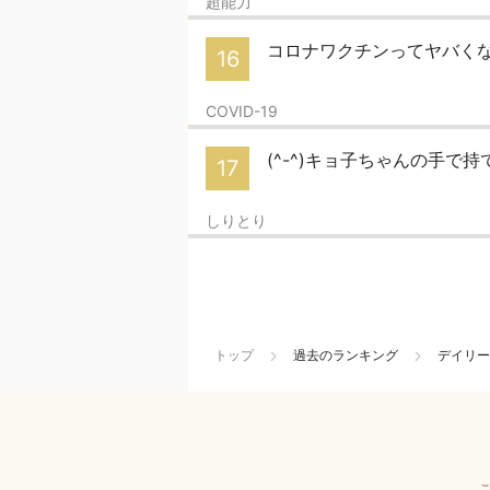
超能力
コロナワクチンってヤバくない？
16
COVID-19
(^-^)キョ子ちゃんの手で
17
しりとり
トップ
過去のランキング
デイリー