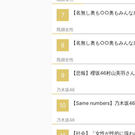
【名無し奥も○○奥もみんな来
7
既婚女性
【名無し奥も○○奥もみんな来
8
既婚女性
【悲報】櫻坂46村山美羽さ
9
乃木坂46
【Same numbers】乃木坂
10
乃木坂46
【社会】「女性が性的に扱