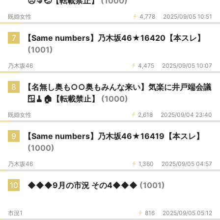
😠🤜🤕【転載禁止】
(1000)
既婚女性
4,778
2025/09/05 10:51
7
【Same numbers】乃木坂46★16420【本スレ】
(1001)
乃木坂46
4,475
2025/09/05 10:07
8
【名無し奥も○○奥もみんな来い】気楽に井戸端会議
🪟🧹🏠️【転載禁止】
(1000)
既婚女性
2,618
2025/09/04 23:40
9
【Same numbers】乃木坂46★16419【本スレ】
(1000)
乃木坂46
1,360
2025/09/05 04:57
10
◆◆◆9月の市況 その4◆◆◆
(1001)
市況1
816
2025/09/05 05:12