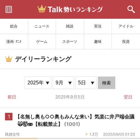
サイトを更新
総合
ニュース
雑談
実況
アイドル
漫画･ｱﾆﾒ
ゲーム
スポーツ
趣味
投資
デイリーランキング
検索
前日
2025年9月5日
翌日
1
【名無し奥も○○奥もみんな来い】気楽に井戸端会議
🙀🤯🫨【転載禁止】
(1001)
既婚女性
1.3万
2025/09/05 01:23