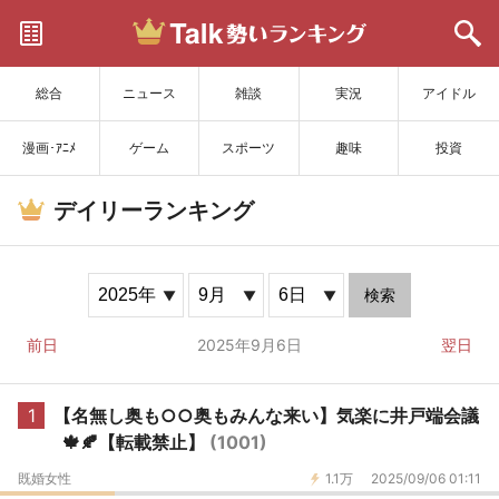
サイトを更新
総合
ニュース
雑談
実況
アイドル
漫画･ｱﾆﾒ
ゲーム
スポーツ
趣味
投資
デイリーランキング
検索
前日
2025年9月6日
翌日
1
【名無し奥も○○奥もみんな来い】気楽に井戸端会議
🍁🍂【転載禁止】
(1001)
既婚女性
1.1万
2025/09/06 01:11