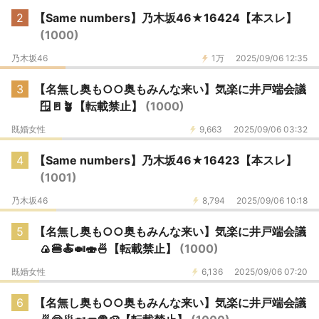
2
【Same numbers】乃木坂46★16424【本スレ】
(1000)
乃木坂46
1万
2025/09/06 12:35
3
【名無し奥も○○奥もみんな来い】気楽に井戸端会議
🪟🚪🪴【転載禁止】
(1000)
既婚女性
9,663
2025/09/06 03:32
4
【Same numbers】乃木坂46★16423【本スレ】
(1001)
乃木坂46
8,794
2025/09/06 10:18
5
【名無し奥も○○奥もみんな来い】気楽に井戸端会議
🍙🍔🍝🍛🍣🍜【転載禁止】
(1000)
既婚女性
6,136
2025/09/06 07:20
6
【名無し奥も○○奥もみんな来い】気楽に井戸端会議