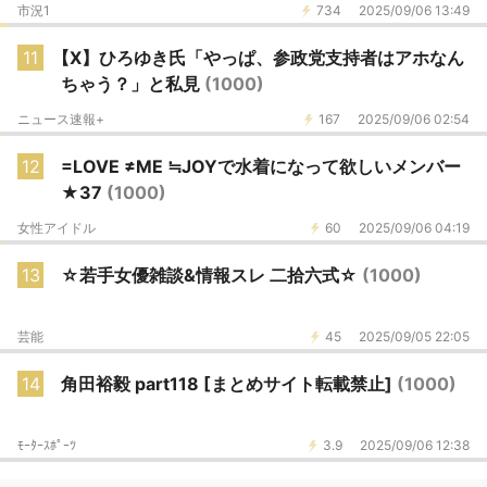
市況1
734
2025/09/06 13:49
11
【X】ひろゆき氏「やっぱ、参政党支持者はアホなん
ちゃう？」と私見
(1000)
ニュース速報+
167
2025/09/06 02:54
12
=LOVE ≠ME ≒JOYで水着になって欲しいメンバー
★37
(1000)
女性アイドル
60
2025/09/06 04:19
13
☆若手女優雑談&情報スレ 二拾六式☆
(1000)
芸能
45
2025/09/05 22:05
14
角田裕毅 part118 [まとめサイト転載禁止]
(1000)
ﾓｰﾀｰｽﾎﾟｰﾂ
3.9
2025/09/06 12:38