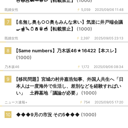
🍜🍥🥟🍛🥕🧅🥔【転載禁止】
(1000)
既婚女性
5,059
2025/09/06 11:48
7
【名無し奥も○○奥もみんな来い】気楽に井戸端会議
🍳🫕🔪🫙🧂🥫🥣【転載禁止】
(1000)
既婚女性
2,397
2025/09/05 23:13
8
【Same numbers】乃木坂46★16422【本スレ】
(1000)
乃木坂46
1,172
2025/09/06 08:34
9
【移民問題】宮城の村井嘉浩知事、外国人共生へ「日
本人は一度海外で生活し、差別などを経験すればい
い」 土葬墓地「議論が必要」
(1000)
ニュース速報+
754
2025/09/05 17:20
10
◆◆◆9月の市況 その5◆◆◆
(1000)