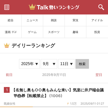
サイトを更新
総合
ニュース
雑談
実況
アイドル
漫画･ｱﾆﾒ
ゲーム
スポーツ
趣味
投資
デイリーランキング
検索
前日
2025年9月11日
翌日
1
【名無し奥も○○奥もみんな来い】気楽に井戸端会議
🎊🎂🎁【転載禁止】
(1006)
既婚女性
1.5万
2025/09/11 01:27