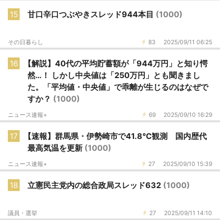
15
甘口辛口つぶやきスレッド944本目
(1000)
その日暮らし
83
2025/09/11 06:25
16
【解説】40代の平均貯蓄額が「944万円」と知り愕
然…！ しかし中央値は「250万円」とも聞きまし
た。「平均値・中央値」で乖離が生じるのはなぜで
すか？
(1000)
ニュース速報+
69
2025/09/10 16:29
17
【速報】群馬県・伊勢崎市で41.8℃観測 国内歴代
最高気温を更新
(1000)
ニュース速報+
27
2025/09/10 15:39
18
立憲民主党内の総合政局スレッド632
(1000)
議員・選挙
27
2025/09/11 14:10