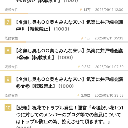
✨️💃🥂🍾💃✨️【転載禁止】
(1001)
既婚女性
1.1万
2025/09/11 12:00
7
【名無し奥も○○奥もみんな来い】気楽に井戸端会議
🚌🍢【転載禁止】
(1003)
既婚女性
1万
2025/09/11 05:33
8
【名無し奥も○○奥もみんな来い】気楽に井戸端会議
⚡️😱🌧️【転載禁止】
(1000)
既婚女性
9,367
2025/09/11 07:59
9
【名無し奥も○○奥もみんな来い】気楽に井戸端会議
㊗️🍄㊗️【転載禁止】
(1000)
既婚女性
2,962
2025/09/10 23:58
10
【悲報】祝花でトラブル発生！運営『今後祝い花1つ1
つに対してのメンバーのブログ等での言及について
はトラブル防止の為、控えさせて頂きます。』