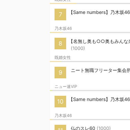
【Same numbers】乃木坂
7
乃木坂46
【名無し奥も○○奥もみんな来
8
(1000)
既婚女性
ニート無職フリーター集会
9
ニュー速VIP
【Same numbers】乃木坂
10
乃木坂46
仏のスレ60
(1000)