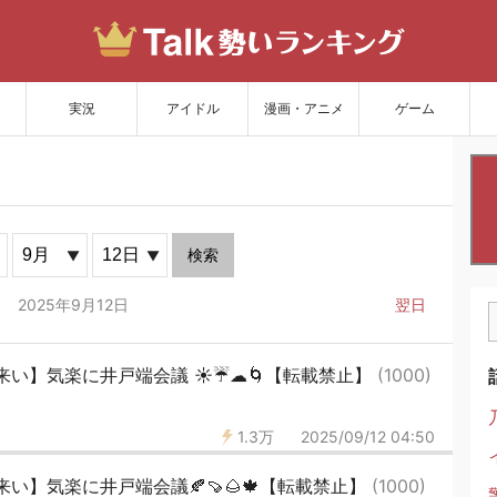
サイトを更新
実況
アイドル
漫画・アニメ
ゲーム
検索
2025年9月12日
翌日
来い】気楽に井戸端会議 ☀☔☁🌀【転載禁止】
(1000)
1.3万
2025/09/12 04:50
い】気楽に井戸端会議🍂🍠🌰🍁【転載禁止】
(1000)