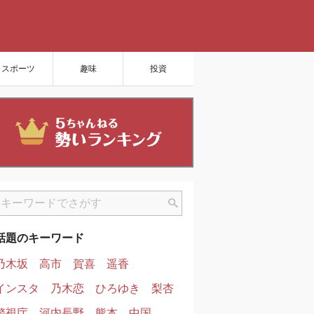
スポーツ
趣味
投資
話題のキーワード
乃木坂
高市
賀喜
遥香
インスタ
乃木恋
ひろゆき
梨杏
警視庁
河内長野
熊本
中国