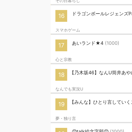
その日暮らし
ドラゴンボールレジェンズPar
16
スマホゲーム
あいランド★4
(1000)
17
心と宗教
【乃木坂46】なんU筒井あや
18
なんでも実況U
【みんな】ひとり言していく
19
夢・独り言
🥺talk絵文字部🥺
(1000)