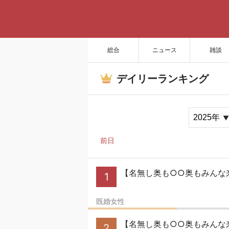
総合
ニュース
雑談
デイリーランキング
前日
【名無し奥も○○奥もみんな
1
既婚女性
【名無し奥も○○奥もみんな来
2