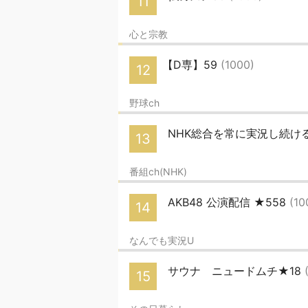
11
心と宗教
【D専】59
(1000)
12
野球ch
NHK総合を常に実況し続けるス
13
番組ch(NHK)
AKB48 公演配信 ★558
(10
14
なんでも実況U
サウナ ニュードムチ★18
15