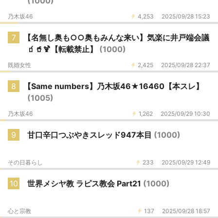
(1000)
乃木坂46
4,253
2025/09/28 15:23
7
【名無し奥も○○奥もみんな来い】気楽に井戸端会議
🧃🥤🍹【転載禁止】
(1000)
既婚女性
2,425
2025/09/28 22:37
8
【Same numbers】乃木坂46★16460【本スレ】
(1005)
乃木坂46
1,262
2025/09/29 10:30
9
甘口辛口つぶやきスレッド947本目
(1000)
その日暮らし
233
2025/09/29 12:49
10
世界メシヤ教 ラピス教会 Part21
(1000)
心と宗教
137
2025/09/28 18:57