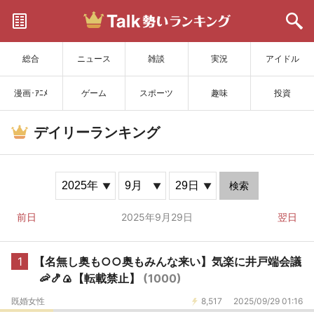
サイトを更新
総合
ニュース
雑談
実況
アイドル
漫画･ｱﾆﾒ
ゲーム
スポーツ
趣味
投資
デイリーランキング
検索
前日
2025年9月29日
翌日
1
【名無し奥も○○奥もみんな来い】気楽に井戸端会議
🦐🍤🍙【転載禁止】
(1000)
既婚女性
8,517
2025/09/29 01:16