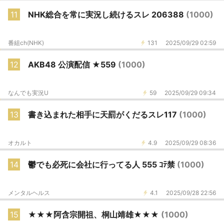
11
NHK総合を常に実況し続けるスレ 206388
(1000)
番組ch(NHK)
131
2025/09/29 02:59
12
AKB48 公演配信 ★559
(1000)
なんでも実況U
59
2025/09/29 09:34
13
書き込まれた相手に天罰がくだるスレ117
(1000)
オカルト
4.9
2025/09/29 08:36
14
鬱でも必死に会社に行ってる人 555 ｺﾃ禁
(1000)
メンタルヘルス
4.1
2025/09/28 22:56
15
★★★阿含宗開祖、桐山靖雄★★★
(1000)