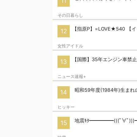
11
その日暮らし
【指原P】=LOVE★540 
12
女性アイドル
【国際】35年エンジン車禁
13
ニュース速報+
昭和59年度(1984年)生まれ
14
ヒッキー
地震ｷﾀ━━━━━(((ﾟ∀ﾟ)))
15