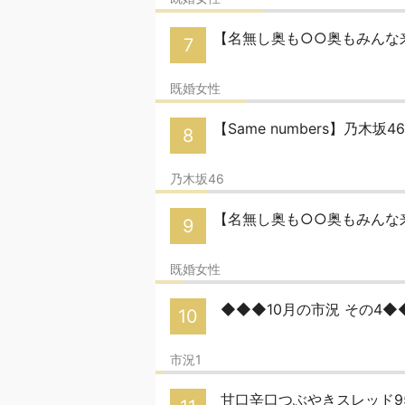
【名無し奥も○○奥もみんな来
7
既婚女性
【Same numbers】乃木坂
8
乃木坂46
【名無し奥も○○奥もみんな来
9
既婚女性
◆◆◆10月の市況 その4
10
市況1
甘口辛口つぶやきスレッド9