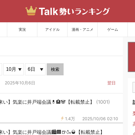
サイトを更新
実況
アイドル
漫画・アニメ
ゲーム
検索
2025年10月6日
翌日
い】気楽に井戸端会議💊🏨🐼【転載禁止】
(1001)
1.4万
2025/10/06 02:10
】気楽に井戸端会議🏙🏢🍺🍶🥃【転載禁止】