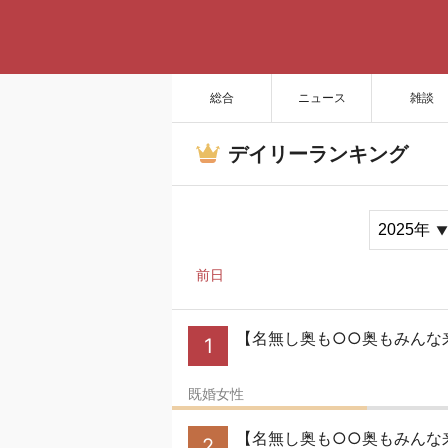
総合
ニュース
雑談
デイリーランキング
前日
【名無し奥も○○奥もみんな来
1
既婚女性
【名無し奥も○○奥もみんな来い
2