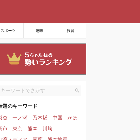
スポーツ
趣味
投資
話題のキーワード
梨杏
一ノ瀬
乃木坂
中国
かほ
高市
東京
熊本
川﨑
台湾メディア
青葉
熊本地震