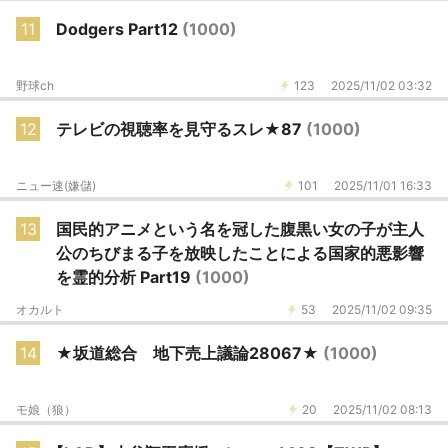
11
Dodgers Part12
(1000)
野球ch
123
2025/11/02 03:32
12
テレビの視聴率を見守るスレ★87
(1000)
ニュー速(嫌儲)
101
2025/11/01 16:33
13
国民的アニメという名を冠した腹黒い女の子が主人
公のちびまる子を放映したことによる国家的悪影響
を霊的分析 Part19
(1000)
オカルト
53
2025/11/02 09:35
14
★坂道総合 地下売上議論28067★
(1000)
モ娘（狼）
20
2025/11/02 08:13