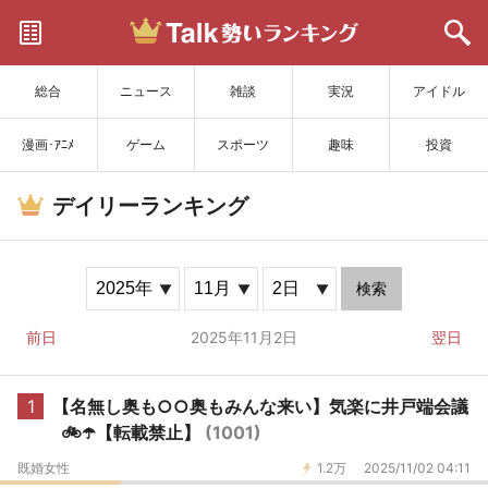
サイトを更新
総合
ニュース
雑談
実況
アイドル
漫画･ｱﾆﾒ
ゲーム
スポーツ
趣味
投資
デイリーランキング
検索
前日
2025年11月2日
翌日
1
【名無し奥も○○奥もみんな来い】気楽に井戸端会議
🚲☂️【転載禁止】
(1001)
既婚女性
1.2万
2025/11/02 04:11