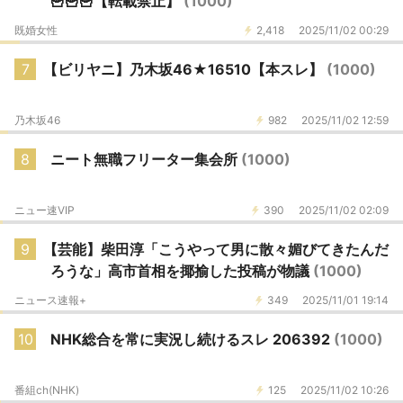
🍟🍟🍟【転載禁止】
(1000)
既婚女性
2,418
2025/11/02 00:29
7
【ビリヤニ】乃木坂46★16510【本スレ】
(1000)
乃木坂46
982
2025/11/02 12:59
8
ニート無職フリーター集会所
(1000)
ニュー速VIP
390
2025/11/02 02:09
9
【芸能】柴田淳「こうやって男に散々媚びてきたんだ
ろうな」高市首相を揶揄した投稿が物議
(1000)
ニュース速報+
349
2025/11/01 19:14
10
NHK総合を常に実況し続けるスレ 206392
(1000)
番組ch(NHK)
125
2025/11/02 10:26