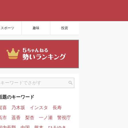
スポーツ
趣味
投資
話題のキーワード
賀喜
乃木坂
インスタ
長寿
高市
遥香
梨杏
一ノ瀬
警視庁
河内長野
中国
熊本
ひろゆき