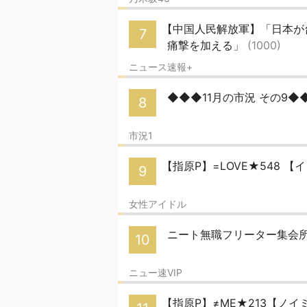
【中国人民解放軍】「日本が
7
痛撃を加える」
(1000)
ニュース速報+
◆◆◆11月の市況 その9◆
8
市況1
【指原P】=LOVE★548 
9
女性アイドル
ニート無職フリーター集会
10
ニュー速VIP
【指原P】≠ME★213【ノイ