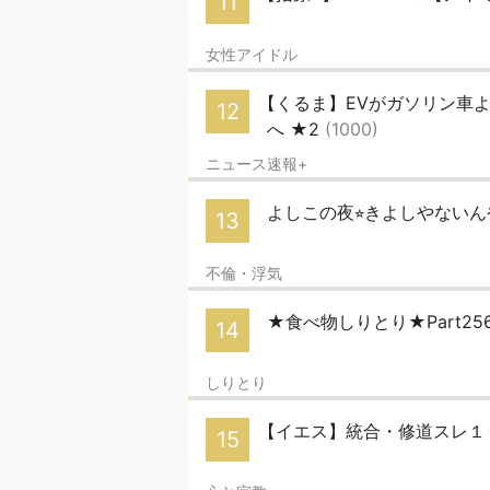
11
女性アイドル
【くるま】EVがガソリン車
12
へ ★2
(1000)
ニュース速報+
よしこの夜⭐︎きよしやないん
13
不倫・浮気
★食べ物しりとり★Part25
14
しりとり
【イエス】統合・修道スレ１
15