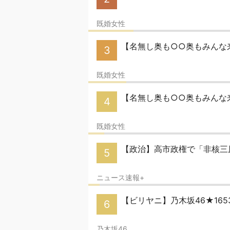
既婚女性
【名無し奥も○○奥もみんな来
3
既婚女性
【名無し奥も○○奥もみんな来
4
既婚女性
【政治】高市政権で「非核三
5
ニュース速報+
【ビリヤニ】乃木坂46★16
6
乃木坂46