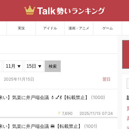
サイトを更新
実況
アイドル
漫画・アニメ
ゲーム
検索
2025年11月15日
翌日
い】気楽に井戸端会議 💄💅💃【転載禁止】
(1000)
7,690
2025/11/15 07:24
来い】気楽に井戸端会議 🍔【転載禁止】
(1001)