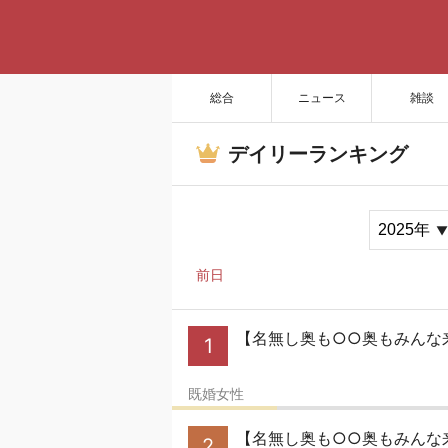
総合
ニュース
雑談
デイリーランキング
前日
【名無し奥も○○奥もみんな来
1
既婚女性
【名無し奥も○○奥もみんな
2