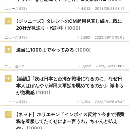
ニュース速報+
4,013
2023/09/28 08:52
14
【ジャニーズ】タレントのCM起用見直し続々…既に
20社が見送り・検討中
(1000)
ニュース速報+
3,993
2023/09/10 06:08
15
適当に1000までやってみる
(1000)
ニュー速VIP
3,952
2023/09/29 11:07
16
【論説】｢次は日本と台湾が戦場になるのに、なぜ日
本人はぼんやり岸田大軍拡を眺めてるのか｣…識者ら
が危機感
(1001)
ニュース速報+
3,950
2023/09/25 07:49
17
【ネット】ホリエモン「インボイス反対？今まで消費
税を着服してたくせによー言うわ。ちゃんと払え
や」
(1000)