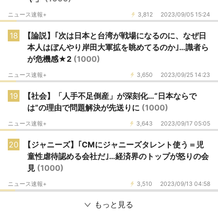
ニュース速報+
3,812
2023/09/05 15:24
18
【論説】｢次は日本と台湾が戦場になるのに、なぜ日
本人はぼんやり岸田大軍拡を眺めてるのか｣…識者ら
が危機感★2
(1000)
ニュース速報+
3,650
2023/09/25 14:23
19
【社会】「人手不足倒産」が深刻化…“日本ならで
は”の理由で問題解決が先送りに
(1000)
ニュース速報+
3,643
2023/09/17 05:05
20
【ジャニーズ】｢CMにジャニーズタレント使う＝児
童性虐待認める会社だ｣…経済界のトップが怒りの会
見
(1000)
ニュース速報+
3,510
2023/09/13 04:58
もっと見る