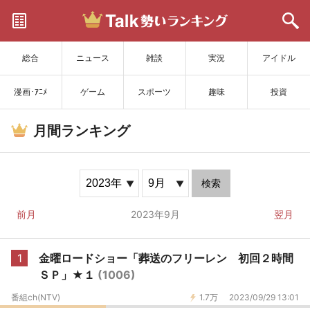
サイトを更新
総合
ニュース
雑談
実況
アイドル
漫画･ｱﾆﾒ
ゲーム
スポーツ
趣味
投資
月間ランキング
検索
前月
2023年9月
翌月
1
金曜ロードショー「葬送のフリーレン 初回２時間
ＳＰ」★１
(1006)
番組ch(NTV)
1.7万
2023/09/29 13:01