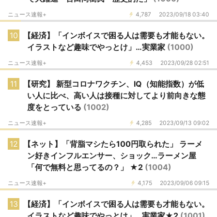
ニュース速報+
4,787
2023/09/18 03:40
10
【経済】「インボイスで困る人は需要も才能もない。
イラストなど趣味でやっとけ」…実業家
(1000)
ニュース速報+
4,453
2023/09/28 02:51
11
【研究】 新型コロナワクチン、IQ（知能指数）が低
い人に比べ、高い人は接種に対してより前向きな態
度をとっている
(1002)
ニュース速報+
4,285
2023/09/13 09:02
12
【ネット】「背脂マシたら100円取られた」 ラーメ
ン好きインフルエンサー、ショック…ラーメン屋
「何で無料と思ってるの？」 ★2
(1004)
ニュース速報+
4,175
2023/09/06 09:15
13
【経済】「インボイスで困る人は需要も才能もない。
イラストなど趣味でやっとけ」…実業家★2
(1001)