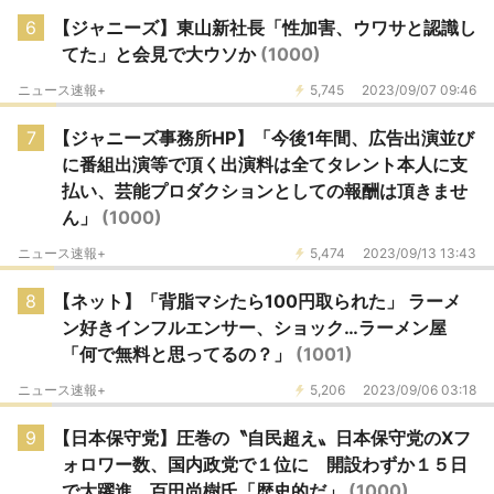
6
【ジャニーズ】東山新社長「性加害、ウワサと認識し
てた」と会見で大ウソか
(1000)
ニュース速報+
5,745
2023/09/07 09:46
7
【ジャニーズ事務所HP】「今後1年間、広告出演並び
に番組出演等で頂く出演料は全てタレント本人に支
払い、芸能プロダクションとしての報酬は頂きませ
ん」
(1000)
ニュース速報+
5,474
2023/09/13 13:43
8
【ネット】「背脂マシたら100円取られた」 ラーメ
ン好きインフルエンサー、ショック…ラーメン屋
「何で無料と思ってるの？」
(1001)
ニュース速報+
5,206
2023/09/06 03:18
9
【日本保守党】圧巻の〝自民超え〟日本保守党のⅩフ
ォロワー数、国内政党で１位に 開設わずか１５日
で大躍進 百田尚樹氏「歴史的だ」
(1000)