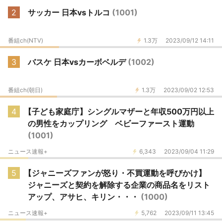
2
サッカー 日本vsトルコ
(1001)
番組ch(NTV)
1.3万
2023/09/12 14:11
3
バスケ 日本vsカーボベルデ
(1002)
番組ch(朝日)
1.3万
2023/09/02 12:53
4
【子ども家庭庁】シングルマザーと年収500万円以上
の男性をカップリング ベビーファースト運動
(1001)
ニュース速報+
6,343
2023/09/04 11:29
5
【ジャニーズファンが怒り・不買運動を呼びかけ】
ジャニーズと契約を解除する企業の商品名をリスト
アップ、アサヒ、キリン・・・
(1000)
ニュース速報+
5,762
2023/09/11 13:45