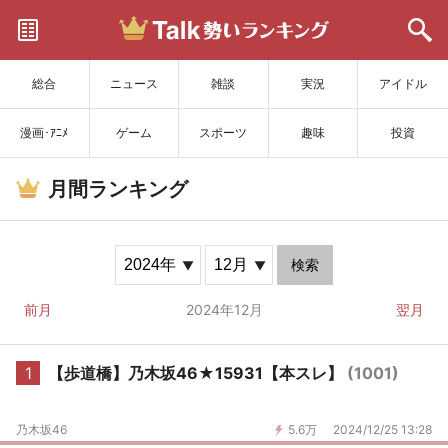
サイトを更新
総合
ニュース
雑談
実況
アイドル
漫画･ｱﾆﾒ
ゲーム
スポーツ
趣味
投資
月間ランキング
検索
前月
2024年12月
翌月
1
【歩道橋】乃木坂46★15931【本スレ】
(1001)
乃木坂46
5.6万
2024/12/25 13:28