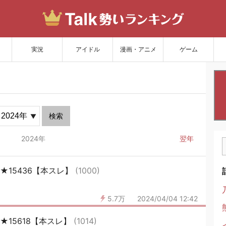
サイトを更新
実況
アイドル
漫画・アニメ
ゲーム
検索
2024年
翌年
★15436【本スレ】
(1000)
5.7万
2024/04/04 12:42
★15618【本スレ】
(1014)