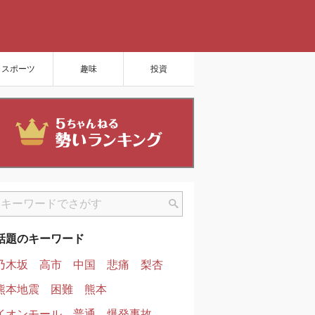
スポーツ
趣味
投資
話題のキーワード
乃木坂
高市
中国
悲痛
梨杏
熊本地震
困難
熊本
イオンモール
普通
爆発事故