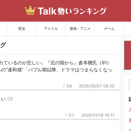
サイトを更新
実況
アイドル
漫画・アニメ
ゲーム
グ
れているのが悲しい」『北の国から』倉本聰氏（91）
の“違和感”「バブル期以降、ドラマはつまらなくなっ
58
2026/08/07 08:20
しい
(1)
0.1
2026/01/18 16:11