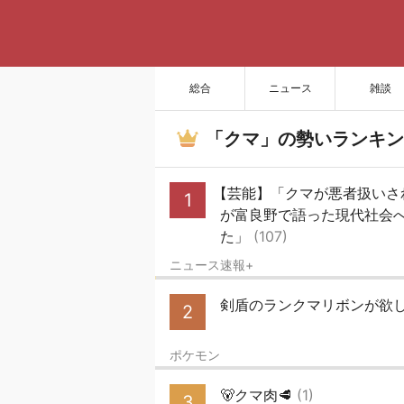
総合
ニュース
雑談
「クマ」の勢いランキン
【芸能】「クマが悪者扱いさ
1
が富良野で語った現代社会へ
た」
(107)
ニュース速報+
剣盾のランクマリボンが欲
2
ポケモン
🐻クマ肉🥩
(1)
3