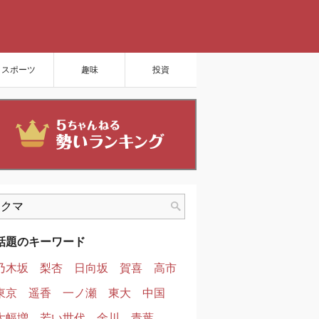
スポーツ
趣味
投資
話題のキーワード
乃木坂
梨杏
日向坂
賀喜
高市
東京
遥香
一ノ瀬
東大
中国
大幅増
若い世代
金川
青葉