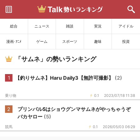
サイトを更新
総合
ニュース
雑談
実況
アイドル
漫画･ｱﾆﾒ
ゲーム
スポーツ
趣味
投資
「サムネ」の勢いランキング
1
【釣りサムネ】Haru Daily3【無許可撮影】
(2)
乗り物
0.1
2023/07/18 11:38
2
プリンバルSはショウグンマサムネがやっちゃうぞ
バカヤロー
(5)
競馬
0.1
2026/05/03 06:29