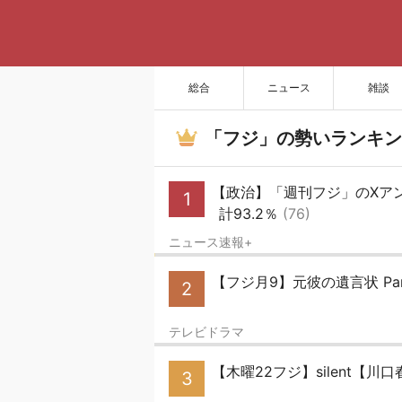
総合
ニュース
雑談
「フジ」の勢いランキン
【政治】「週刊フジ」のXア
1
計93.2％
(76)
ニュース速報+
【フジ月9】元彼の遺言状 P
2
テレビドラマ
【木曜22フジ】silent【川
3