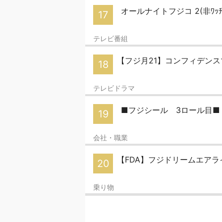
オールナイトフジコ 2(非ﾜｯﾁ
17
テレビ番組
【フジ月21】コンフィデンス
18
テレビドラマ
■フジシール 3ロール目
19
会社・職業
【FDA】フジドリームエアラ
20
乗り物