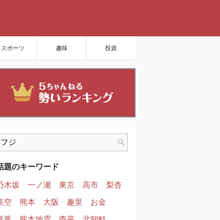
スポーツ
趣味
投資
話題のキーワード
乃木坂
一ノ瀬
東京
高市
梨杏
美空
熊本
大阪
趣里
お金
青葉
熊本地震
森平
北朝鮮