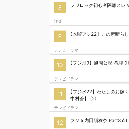
フジロック初心者隔離スレ vo
8
洋楽
【木曜フジ22】この素晴らしき
9
テレビドラマ
【フジ月9】風間公親-教場０II
10
テレビドラマ
【フジ水22】わたしのお嫁く
11
中村蒼】
(2)
テレビドラマ
フジ☆内田嶺衣奈 Part8☆L
12