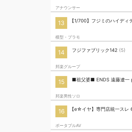
アナウンサー
【1/700】フジミのハイディテ
13
模型・プラモ
フジファブリック142
(5)
14
邦楽グループ
■祖父婆■ ENDS 遠藤遼一 par
15
邦楽男性ソロ
【e☆イヤ】専門店統一スレ 
16
ポータブルAV