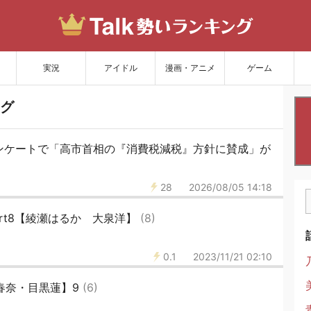
サイトを更新
実況
アイドル
漫画・アニメ
ゲーム
グ
ンケートで「高市首相の『消費税減税』方針に賛成」が
28
2026/08/05 14:18
art8【綾瀬はるか 大泉洋】
(8)
0.1
2023/11/21 02:10
口春奈・目黒蓮】9
(6)