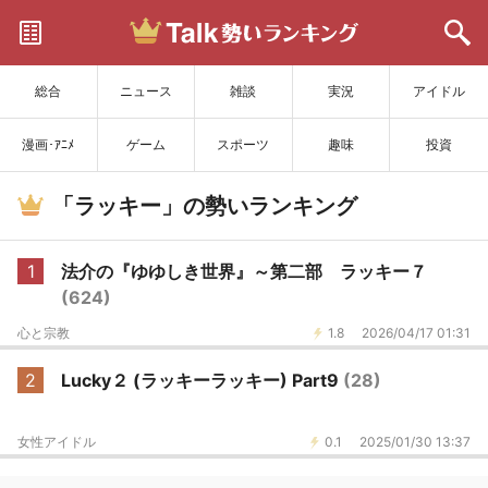
サイトを更新
総合
ニュース
雑談
実況
アイドル
漫画･ｱﾆﾒ
ゲーム
スポーツ
趣味
投資
「ラッキー」の勢いランキング
1
法介の『ゆゆしき世界』～第二部 ラッキー７
(624)
心と宗教
1.8
2026/04/17 01:31
2
Lucky２ (ラッキーラッキー) Part9
(28)
女性アイドル
0.1
2025/01/30 13:37