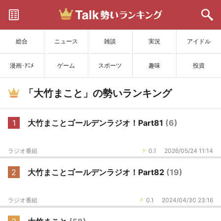
サイトを更新
総合
ニュース
雑談
実況
アイドル
漫画･ｱﾆﾒ
ゲーム
スポーツ
趣味
投資
「大竹まこと」の勢いランキング
1
大竹まことゴールデンラジオ！Part81
(6)
ラジオ番組
0.1
2026/05/24 11:14
2
大竹まことゴールデンラジオ！Part82
(19)
ラジオ番組
0.1
2024/04/30 23:16