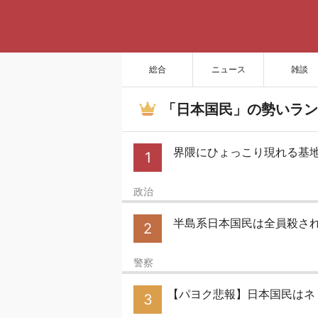
総合
ニュース
雑談
「日本国民」の勢いラン
界隈にひょっこり現れる基地外
1
政治
半島系日本国民は全員殺さ
2
警察
【パヨク悲報】日本国民はネ
3