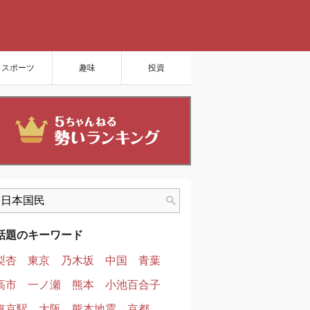
スポーツ
趣味
投資
話題のキーワード
梨杏
東京
乃木坂
中国
青葉
高市
一ノ瀬
熊本
小池百合子
東京駅
大阪
熊本地震
京都