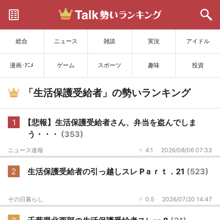
サイトを更新
総合
ニュース
雑談
実況
アイドル
漫画･ｱﾆﾒ
ゲーム
スポーツ
趣味
投資
「生活保護受給者」の勢いランキング
1
【悲報】生活保護受給者さん、弁当を盗んでしま
う・・・
(353)
ニュース速報
4.1
2026/08/06 07:33
2
生活保護受給者の引っ越しスレ Pａｒｔ．21
(523)
その日暮らし
0.5
2026/07/20 14:47